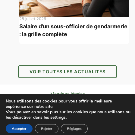
28 juillet 2026
Salaire d’un sous-officier de gendarmerie
: la grille complète
VOIR TOUTES LES ACTUALITÉS
Mentions légales
Nous utilisons des cookies pour vous offrir la meilleure
Politique de confidentialité
expérience sur notre site.
Contact
Vous pouvez en savoir plus sur les cookies que nous utilisons ou
À propos
les désactiver dans les
settings
.
Copyright © 2026 L'AFFLEC
Accepter
Rejeter
Réglages