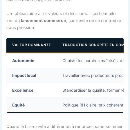
Un tableau aide à lier valeurs et décisions. Il sert ensuite
lors du
lancement commerce
, car il évite de se contredire
sous pression.
VALEUR DOMINANTE
TRADUCTION CONCRÈTE EN COMM
Autonomie
Choisir des horaires maîtrisés, délég
Impact local
Travailler avec producteurs proches,
Excellence
Standardiser la qualité, former l’équ
Équité
Politique RH claire, prix cohérents, 
Quand le bilan invite à différer ou à renoncer, sans se renier