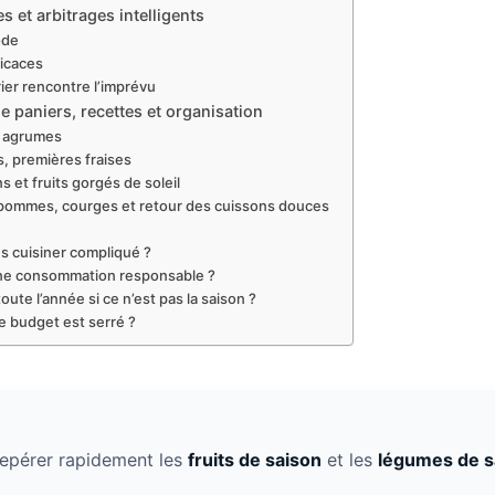
es et arbitrages intelligents
ode
ficaces
rier rencontre l’imprévu
e paniers, recettes et organisation
et agrumes
s, premières fraises
s et fruits gorgés de soleil
 pommes, courges et retour des cuissons douces
s cuisiner compliqué ?
 une consommation responsable ?
te l’année si ce n’est pas la saison ?
le budget est serré ?
repérer rapidement les
fruits de saison
et les
légumes de s