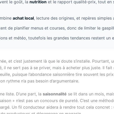
ent le goût, la
nutrition
et le rapport qualité-prix, tout e
ombine
achat local
, lecture des origines, et repères simpl
ent de planifier menus et courses, donc de limiter le gaspi
ions et météo, toutefois les grandes tendances restent un e
née, et c’est justement là que le doute s’installe. Pourtant,
, il ne sert pas à se priver, mais à acheter plus juste. Il fai
uille, puisque l’abondance saisonnière tire souvent les prix 
 bon rythme n’a pas besoin d’argumentaire.
ne liste. D’une part, la
saisonnalité
se lit dans un mois, mai
 saison » n’est pas un concours de pureté. C’est une méthod
gé. Un fil conducteur aidera à rendre tout cela concret : un
r de producteurs et dépannage en magasin.