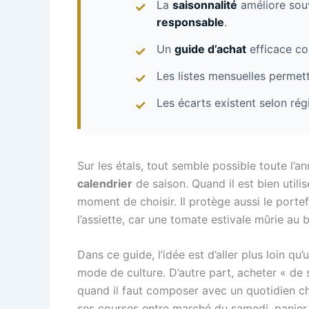
La
saisonnalité
améliore souv
responsable
.
Un
guide d’achat
efficace c
Les listes mensuelles permett
Les écarts existent selon rég
Sur les étals, tout semble possible toute l’an
calendrier
de saison. Quand il est bien utilisé
moment de choisir. Il protège aussi le portefe
l’assiette, car une tomate estivale mûrie au
Dans ce guide, l’idée est d’aller plus loin qu’u
mode de culture. D’autre part, acheter « de
quand il faut composer avec un quotidien char
ses courses entre marché du samedi, panie