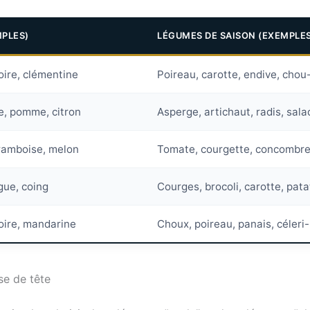
MPLES)
LÉGUMES DE SAISON (EXEMPLES
oire, clémentine
Poireau, carotte, endive, chou
e, pomme, citron
Asperge, artichaut, radis, sala
 framboise, melon
Tomate, courgette, concombre,
gue, coing
Courges, brocoli, carotte, pata
oire, mandarine
Choux, poireau, panais, céleri-
se de tête