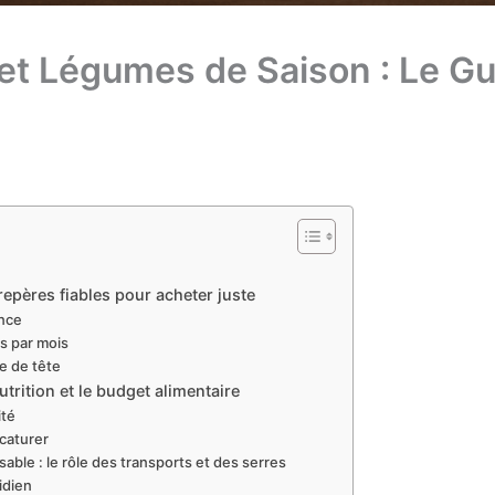
 et Légumes de Saison : Le G
repères fiables pour acheter juste
ance
is par mois
se de tête
utrition et le budget alimentaire
ité
caturer
le : le rôle des transports et des serres
idien