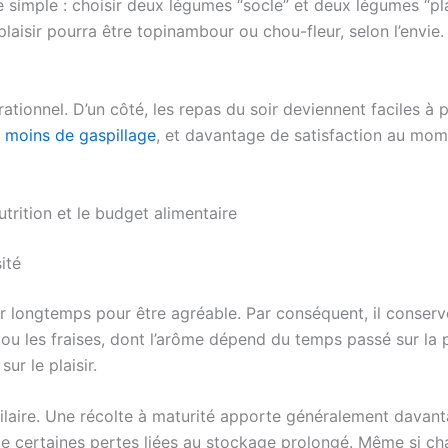
 simple : choisir deux légumes “socle” et deux légumes “plais
e plaisir pourra être topinambour ou chou-fleur, selon l’envi
ationnel. D’un côté, les repas du soir deviennent faciles à pl
:
moins de gaspillage
, et davantage de satisfaction au momen
utrition et le budget alimentaire
ité
ger longtemps pour être agréable. Par conséquent, il conser
 ou les fraises, dont l’arôme dépend du temps passé sur la p
ur le plaisir.
imilaire. Une récolte à maturité apporte généralement davan
mite certaines pertes liées au stockage prolongé. Même si cha