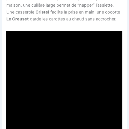
maison, une cuillère large permet de “napper” l’assiette.
Une casserole
Cristel
facilite la prise en main; une cocotte
Le Creuset
garde les carottes au chaud sans accrocher.