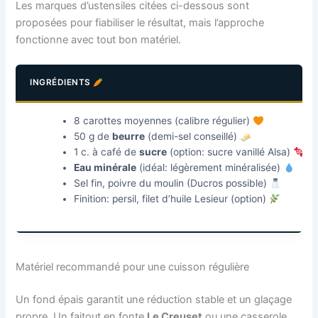
Les marques d’ustensiles citées ci-dessous sont
proposées pour fiabiliser le résultat, mais l’approche
fonctionne avec tout bon matériel.
INGRÉDIENTS
8 carottes moyennes (calibre régulier)
50 g de
beurre
(demi-sel conseillé)
1 c. à café de
sucre
(option: sucre vanillé Alsa)
Eau minérale
(idéal: légèrement minéralisée)
Sel fin, poivre du moulin (Ducros possible)
Finition: persil, filet d’huile Lesieur (option)
Matériel recommandé pour une cuisson régulière
Un fond épais garantit une réduction stable et un glaçage
propre. Un faitout en fonte
Le Creuset
ou une casserole