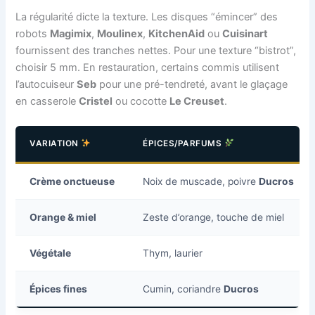
La régularité dicte la texture. Les disques “émincer” des
robots
Magimix
,
Moulinex
,
KitchenAid
ou
Cuisinart
fournissent des tranches nettes. Pour une texture “bistrot”,
choisir 5 mm. En restauration, certains commis utilisent
l’autocuiseur
Seb
pour une pré-tendreté, avant le glaçage
en casserole
Cristel
ou cocotte
Le Creuset
.
VARIATION
ÉPICES/PARFUMS
Crème onctueuse
Noix de muscade, poivre
Ducros
Orange & miel
Zeste d’orange, touche de miel
Végétale
Thym, laurier
Épices fines
Cumin, coriandre
Ducros