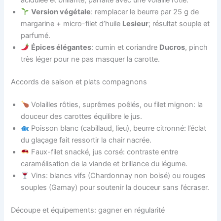
acidulée et brillante, parfaite avec une volaille rôtie.
Version végétale
: remplacer le beurre par 25 g de
margarine + micro-filet d’huile
Lesieur
; résultat souple et
parfumé.
Épices élégantes
: cumin et coriandre
Ducros
, pinch
très léger pour ne pas masquer la carotte.
Accords de saison et plats compagnons
Volailles rôties, suprêmes poêlés, ou filet mignon: la
douceur des carottes équilibre le jus.
Poisson blanc (cabillaud, lieu), beurre citronné: l’éclat
du glaçage fait ressortir la chair nacrée.
Faux-filet snacké, jus corsé: contraste entre
caramélisation de la viande et brillance du légume.
Vins: blancs vifs (Chardonnay non boisé) ou rouges
souples (Gamay) pour soutenir la douceur sans l’écraser.
Découpe et équipements: gagner en régularité