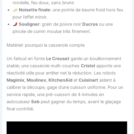
rondelle, feu doux, sans brunir.
Noisette finale
: une pointe de beurre froid hors feu
pour l’effet miroir.
Souligner
: grain de poivre noir
Ducros
ou une
pincée de cumin moulue très finement.
Matériel: pourquoi la casserole compte
Un faitout en fonte
Le Creuset
garde un bouillonnement
stable; une casserole multi-couches
Cristel
apporte une
réactivité utile pour arrêter net la réduction. Les robots
Magimix
,
Moulinex
,
KitchenAid
et
Cuisinart
aident à
calibrer la découpe, gage d’une cuisson uniforme. Pour un
service rapide, une pré-cuisson de 4 minutes en
autocuiseur
Seb
peut gagner du temps, avant le glaçage
final contrôlé.