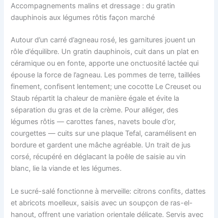
Accompagnements malins et dressage : du gratin
dauphinois aux légumes rôtis façon marché
Autour d’un carré d’agneau rosé, les garnitures jouent un
rôle d’équilibre. Un gratin dauphinois, cuit dans un plat en
céramique ou en fonte, apporte une onctuosité lactée qui
épouse la force de l’agneau. Les pommes de terre, taillées
finement, confisent lentement; une cocotte Le Creuset ou
Staub répartit la chaleur de manière égale et évite la
séparation du gras et de la crème. Pour alléger, des
légumes rôtis — carottes fanes, navets boule d’or,
courgettes — cuits sur une plaque Tefal, caramélisent en
bordure et gardent une mâche agréable. Un trait de jus
corsé, récupéré en déglacant la poêle de saisie au vin
blanc, lie la viande et les légumes.
Le sucré-salé fonctionne à merveille: citrons confits, dattes
et abricots moelleux, saisis avec un soupçon de ras-el-
hanout, offrent une variation orientale délicate. Servis avec