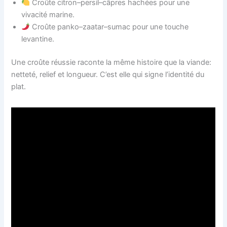
Croûte citron–persil–câpres hachées pour une
vivacité marine.
Croûte panko–zaatar–sumac pour une touche
levantine.
Une croûte réussie raconte la même histoire que la viande:
netteté, relief et longueur. C’est elle qui signe l’identité du
plat.