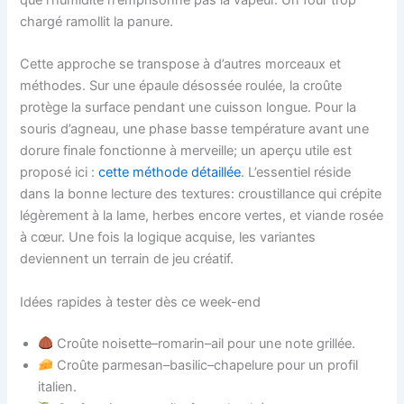
que l’humidité n’emprisonne pas la vapeur. Un four trop
chargé ramollit la panure.
Cette approche se transpose à d’autres morceaux et
méthodes. Sur une épaule désossée roulée, la croûte
protège la surface pendant une cuisson longue. Pour la
souris d’agneau, une phase basse température avant une
dorure finale fonctionne à merveille; un aperçu utile est
proposé ici :
cette méthode détaillée
. L’essentiel réside
dans la bonne lecture des textures: croustillance qui crépite
légèrement à la lame, herbes encore vertes, et viande rosée
à cœur. Une fois la logique acquise, les variantes
deviennent un terrain de jeu créatif.
Idées rapides à tester dès ce week-end
Croûte noisette–romarin–ail pour une note grillée.
Croûte parmesan–basilic–chapelure pour un profil
italien.