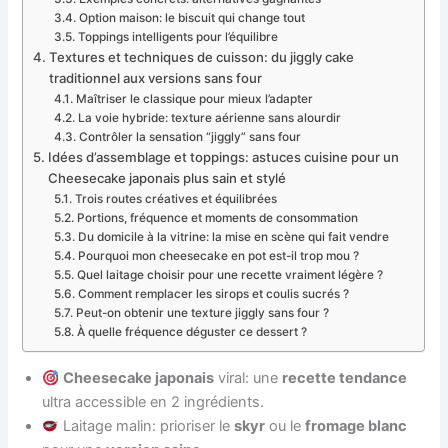
Option maison: le biscuit qui change tout
Toppings intelligents pour l’équilibre
Textures et techniques de cuisson: du jiggly cake
traditionnel aux versions sans four
Maîtriser le classique pour mieux l’adapter
La voie hybride: texture aérienne sans alourdir
Contrôler la sensation “jiggly” sans four
Idées d’assemblage et toppings: astuces cuisine pour un
Cheesecake japonais plus sain et stylé
Trois routes créatives et équilibrées
Portions, fréquence et moments de consommation
Du domicile à la vitrine: la mise en scène qui fait vendre
Pourquoi mon cheesecake en pot est-il trop mou ?
Quel laitage choisir pour une recette vraiment légère ?
Comment remplacer les sirops et coulis sucrés ?
Peut-on obtenir une texture jiggly sans four ?
À quelle fréquence déguster ce dessert ?
Cheesecake japonais
viral: une
recette tendance
ultra accessible en 2 ingrédients.
Laitage malin: prioriser le
skyr
ou le
fromage blanc