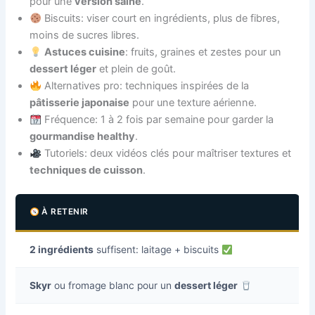
pour une
version saine
.
Biscuits: viser court en ingrédients, plus de fibres,
moins de sucres libres.
Astuces cuisine
: fruits, graines et zestes pour un
dessert léger
et plein de goût.
Alternatives pro: techniques inspirées de la
pâtisserie japonaise
pour une texture aérienne.
Fréquence: 1 à 2 fois par semaine pour garder la
gourmandise healthy
.
Tutoriels: deux vidéos clés pour maîtriser textures et
techniques de cuisson
.
À RETENIR
2 ingrédients
suffisent: laitage + biscuits
Skyr
ou fromage blanc pour un
dessert léger