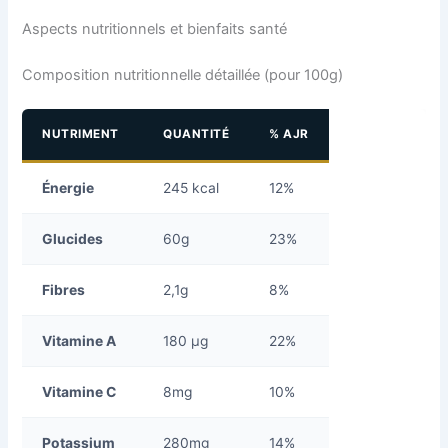
Aspects nutritionnels et bienfaits santé
Composition nutritionnelle détaillée (pour 100g)
NUTRIMENT
QUANTITÉ
% AJR
Énergie
245 kcal
12%
Glucides
60g
23%
Fibres
2,1g
8%
Vitamine A
180 µg
22%
Vitamine C
8mg
10%
Potassium
280mg
14%