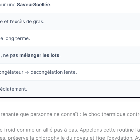
our une
SaveurScellée
.
 et l’excès de gras.
le long terme.
s, ne pas
mélanger les lots
.
congélateur → décongélation lente.
édiatement.
renante que personne ne connaît : le choc thermique cont
 le froid comme un allié pas à pas. Appelons cette routine 
es, préserve la chlorophylle du noyau et fige l’oxydation. Av