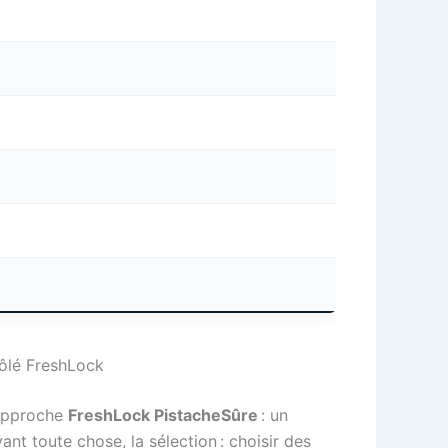
rôlé FreshLock
l’approche
FreshLock PistacheSûre
: un
ant toute chose, la sélection : choisir des