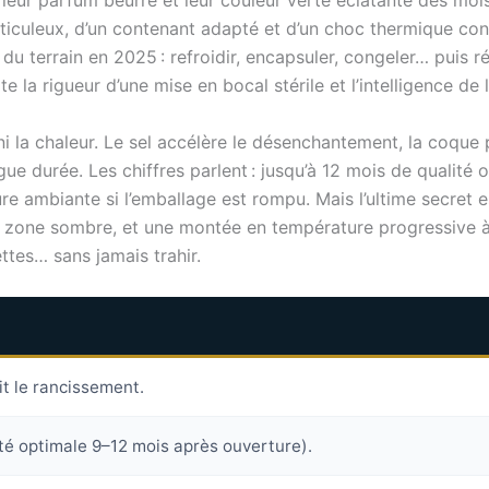
leur parfum beurré et leur couleur verte éclatante des mois 
i méticuleux, d’un contenant adapté et d’un choc thermique c
du terrain en 2025 : refroidir, encapsuler, congeler… puis ré
 la rigueur d’une mise en bocal stérile et l’intelligence de 
i la chaleur. Le sel accélère le désenchantement, la coque 
gue durée. Les chiffres parlent : jusqu’à 12 mois de qualité
e ambiante si l’emballage est rompu. Mais l’ultime secret es
 zone sombre, et une montée en température progressive à la
ttes… sans jamais trahir.
it le rancissement.
té optimale 9–12 mois après ouverture).