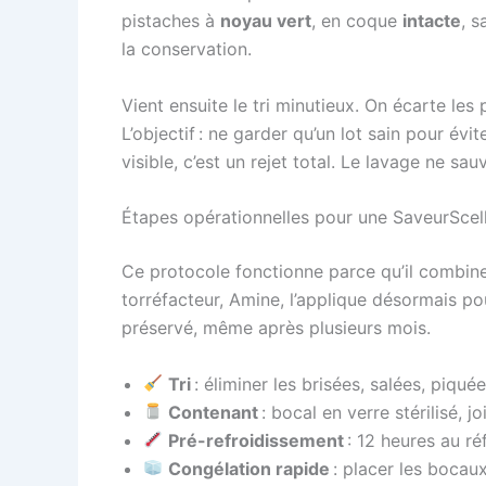
pistaches à
noyau vert
, en coque
intacte
, s
la conservation.
Vient ensuite le tri minutieux. On écarte les
L’objectif : ne garder qu’un lot sain pour évi
visible, c’est un rejet total. Le lavage ne sauv
Étapes opérationnelles pour une SaveurScel
Ce protocole fonctionne parce qu’il combin
torréfacteur, Amine, l’applique désormais pou
préservé, même après plusieurs mois.
Tri
: éliminer les brisées, salées, piqué
Contenant
: bocal en verre stérilisé, j
Pré-refroidissement
: 12 heures au réf
Congélation rapide
: placer les bocau