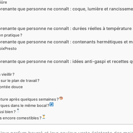
Sûre
renante que personne ne connaît : coque, lumière et rancisseme
enante que personne ne connaît : durées réelles à température a
en pratique ?
enante que personne ne connaît : contenants hermétiques et mat
oixPresto
nante que personne ne connaît : idées anti-gaspi et recettes qui
ieillir ?
ur le plan de travail ?
 montée douce
nture après quelques semaines ?
rques dans le même bocal ?
si bien ?
es encore comestibles ?