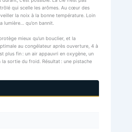
durant, c’est possible. La clé n’est pas
ontrôlé qui scelle les arômes. Au cœur des
veiller la noix à la bonne température. Loin
la lumière… qu’on bannit.
protège mieux qu’un bouclier, et la
 optimale au congélateur après ouverture, 4 à
t plus fin : un air appauvri en oxygène, un
 sortie du froid. Résultat : une pistache