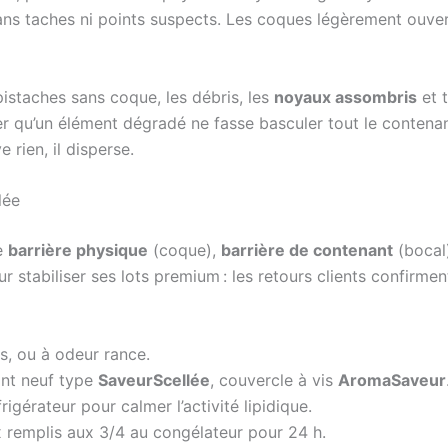
ans taches ni points suspects. Les coques légèrement ouver
 pistaches sans coque, les débris, les
noyaux assombris
et 
ter qu’un élément dégradé ne fasse basculer tout le contenant. 
e rien, il disperse.
lée
e
barrière physique
(coque),
barrière de contenant
(bocal
r stabiliser ses lots premium : les retours clients confirme
es, ou à odeur rance.
oint neuf type
SaveurScellée
, couvercle à vis
AromaSaveur
rigérateur pour calmer l’activité lipidique.
x remplis aux 3/4 au congélateur pour 24 h.