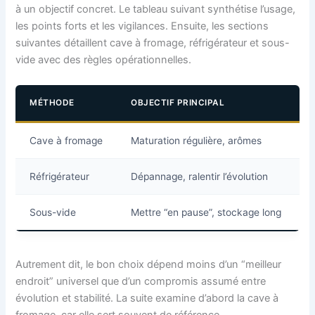
à un objectif concret. Le tableau suivant synthétise l’usage,
les points forts et les vigilances. Ensuite, les sections
suivantes détaillent cave à fromage, réfrigérateur et sous-
vide avec des règles opérationnelles.
MÉTHODE
OBJECTIF PRINCIPAL
T
Cave à fromage
Maturation régulière, arômes
Réfrigérateur
Dépannage, ralentir l’évolution
Sous-vide
Mettre “en pause”, stockage long
Autrement dit, le bon choix dépend moins d’un “meilleur
endroit” universel que d’un compromis assumé entre
évolution et stabilité. La suite examine d’abord la cave à