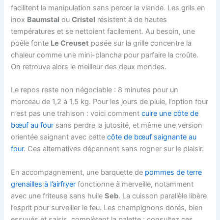
facilitent la manipulation sans percer la viande. Les grils en
inox
Baumstal
ou
Cristel
résistent à de hautes
températures et se nettoient facilement. Au besoin, une
poêle fonte
Le Creuset
posée sur la grille concentre la
chaleur comme une mini-plancha pour parfaire la croûte.
On retrouve alors le meilleur des deux mondes.
Le repos reste non négociable : 8 minutes pour un
morceau de 1,2 à 1,5 kg. Pour les jours de pluie, l’option four
n’est pas une trahison : voici comment
cuire une côte de
bœuf au four
sans perdre la jutosité, et même une version
orientée saignant avec cette
côte de bœuf saignante au
four
. Ces alternatives dépannent sans rogner sur le plaisir.
En accompagnement, une barquette de
pommes de terre
grenailles à l’airfryer
fonctionne à merveille, notamment
avec une friteuse sans huile
Seb
. La cuisson parallèle libère
l’esprit pour surveiller le feu. Les champignons dorés, bien
essuyés et saisis, complètent la palette : consultez ces