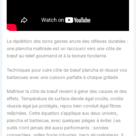
La répétition des bons gestes ancre des réflexes durables :
une plancha maîtrisée est un raccourci vers une côte de
bœuf au relief gourmand et à la texture fondante.
Techniques pour cuire côte de bœuf plancha et réussir vos
barbecues avec une cuisson parfaite à chaque grillade
Maîtriser la côte de bœuf revient à gérer des causes et des
effets. Température de surface élevée égal croûte, croûte
réussie égal jus protégés, repos bien conduit égal fibres
relâchées. Cette équation s’applique aux deux univers,
plancha et barbecue, avec quelques pièges à éviter. Les
outils n’ont jamais été aussi performants : sondes
connectées, grilles fonte robustes, bacs récupérateurs. Il