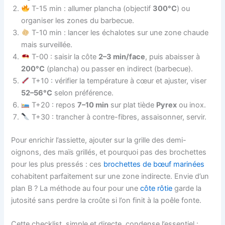
T-15 min : allumer plancha (objectif
300°C
) ou
organiser les zones du barbecue.
T-10 min : lancer les échalotes sur une zone chaude
mais surveillée.
T-00 : saisir la côte
2–3 min/face
, puis abaisser à
200°C
(plancha) ou passer en indirect (barbecue).
T+10 : vérifier la température à cœur et ajuster, viser
52–56°C
selon préférence.
T+20 : repos
7–10 min
sur plat tiède
Pyrex
ou inox.
T+30 : trancher à contre-fibres, assaisonner, servir.
Pour enrichir l’assiette, ajouter sur la grille des demi-
oignons, des maïs grillés, et pourquoi pas des brochettes
pour les plus pressés : ces
brochettes de bœuf marinées
cohabitent parfaitement sur une zone indirecte. Envie d’un
plan B ? La méthode au four pour une
côte rôtie
garde la
jutosité sans perdre la croûte si l’on finit à la poêle fonte.
Cette checklist, simple et directe, condense l’essentiel :