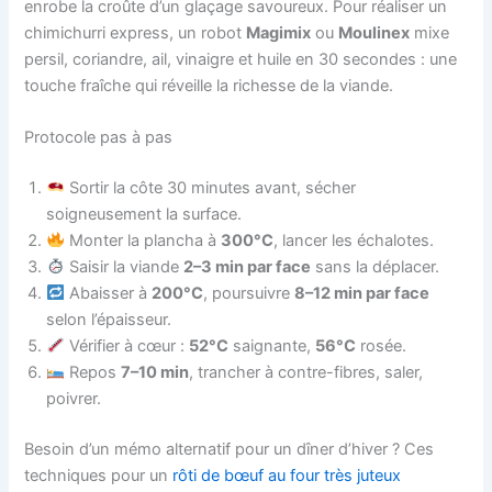
enrobe la croûte d’un glaçage savoureux. Pour réaliser un
chimichurri express, un robot
Magimix
ou
Moulinex
mixe
persil, coriandre, ail, vinaigre et huile en 30 secondes : une
touche fraîche qui réveille la richesse de la viande.
Protocole pas à pas
Sortir la côte 30 minutes avant, sécher
soigneusement la surface.
Monter la plancha à
300°C
, lancer les échalotes.
Saisir la viande
2–3 min par face
sans la déplacer.
Abaisser à
200°C
, poursuivre
8–12 min par face
selon l’épaisseur.
Vérifier à cœur :
52°C
saignante,
56°C
rosée.
Repos
7–10 min
, trancher à contre-fibres, saler,
poivrer.
Besoin d’un mémo alternatif pour un dîner d’hiver ? Ces
techniques pour un
rôti de bœuf au four très juteux