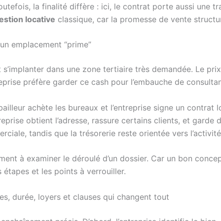
utefois, la finalité diffère : ici, le contrat porte aussi une 
estion locative
classique, car la promesse de vente structur
e un emplacement “prime”
eut s’implanter dans une zone tertiaire très demandée. Le pr
reprise préfère garder ce cash pour l’embauche de consultan
 bailleur achète les bureaux et l’entreprise signe un contrat 
eprise obtient l’adresse, rassure certains clients, et garde du
rciale, tandis que la trésorerie reste orientée vers l’activité
ment à examiner le déroulé d’un dossier. Car un bon concep
 étapes et les points à verrouiller.
s, durée, loyers et clauses qui changent tout