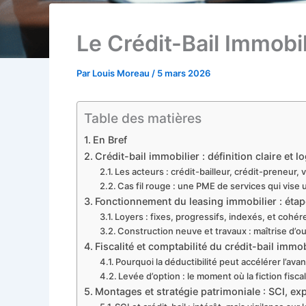
Le Crédit-Bail Immobi
Par
Louis Moreau
/
5 mars 2026
Table des matières
En Bref
Crédit-bail immobilier : définition claire e
Les acteurs : crédit-bailleur, crédit-preneur, 
Cas fil rouge : une PME de services qui vis
Fonctionnement du leasing immobilier : étape
Loyers : fixes, progressifs, indexés, et cohér
Construction neuve et travaux : maîtrise d’o
Fiscalité et comptabilité du crédit-bail immobi
Pourquoi la déductibilité peut accélérer l’avan
Levée d’option : le moment où la fiction fisca
Montages et stratégie patrimoniale : SCI, exp