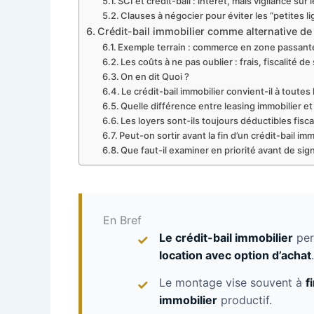
SCI et crédit-bail : intérêt, mais vigilance sur 
Clauses à négocier pour éviter les “petites l
Crédit-bail immobilier comme alternative de
Exemple terrain : commerce en zone passante 
Les coûts à ne pas oublier : frais, fiscalité de s
On en dit Quoi ?
Le crédit-bail immobilier convient-il à toutes
Quelle différence entre leasing immobilier et
Les loyers sont-ils toujours déductibles fisc
Peut-on sortir avant la fin d’un crédit-bail imm
Que faut-il examiner en priorité avant de sig
En Bref
Le crédit-bail immobilier
per
location avec option d’achat
.
Le montage vise souvent à
f
immobilier
productif.