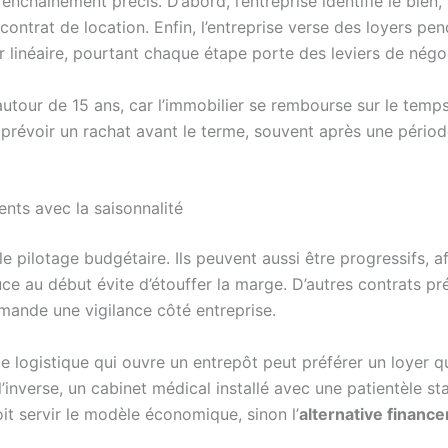
 enchaînement précis. D’abord, l’entreprise identifie le bien,
le contrat de location. Enfin, l’entreprise verse des loyers 
r linéaire, pourtant chaque étape porte des leviers de négo
our de 15 ans, car l’immobilier se rembourse sur le temps. 
t prévoir un rachat avant le terme, souvent après une période
rents avec la saisonnalité
e le pilotage budgétaire. Ils peuvent aussi être progressifs
e au début évite d’étouffer la marge. D’autres contrats pré
demande une vigilance côté entreprise.
de logistique qui ouvre un entrepôt peut préférer un loyer 
l’inverse, un cabinet médical installé avec une patientèle s
oit servir le modèle économique, sinon l’
alternative financ