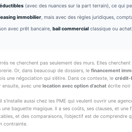
éductibles
(avec des nuances sur la part terrain), ce qui peu
leasing immobilier
, mais avec des règles juridiques, compta
son avec prêt bancaire,
bail commercial
classique ou achat 
rés ne cherchent pas seulement des murs. Elles cherchent u
orerie. Or, dans beaucoup de dossiers, le
financement immo
ois une négociation qui s’étire. Dans ce contexte, le
crédit-
r ensuite, avec une
location avec option d’achat
écrite noir
s’installe aussi chez les PME qui veulent ouvrir une agence
as une baguette magique. Il a ses coûts, ses clauses, et une
tables, et des comparaisons, l’objectif est de comprendre
n contrainte.