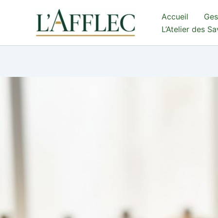
Aller
Accueil
Ges
au
L’Atelier des S
contenu