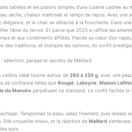
s tablées et les plaisirs simples d’une cuisine cadrée au mi
: peau sèche, chaleur maîtrisée et temps de repos. Avec une
vec élégance, et la chair se détache à la fourchette. Dans une
er l’âme du terroir. Et parce que 2025 a raffiné les attentes
mps et aux condiments affûtés. Placée au cœur d’un repas, 
 des traditions, et multiplie les options, du confit prestig
: sélection, parage et secrets de Maillard
calibre idéal tourne autour de
280 à 350 g
, avec une peau
ns de confiance telles que
Rougié
,
Labeyrie
,
Maison Lafitte
ie du Manoire
perpétuent ce standard. Le confit facilite la 
 séchage. Tamponnez la peau, salez finement, puis laissez au f
. Elle croustille mieux, et la réaction de
Maillard
s’embrase a
des sucs.