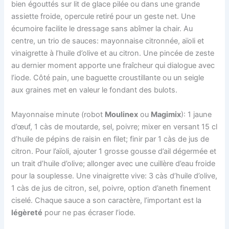
bien égouttés sur lit de glace pilée ou dans une grande
assiette froide, opercule retiré pour un geste net. Une
écumoire facilite le dressage sans abîmer la chair. Au
centre, un trio de sauces: mayonnaise citronnée, aïoli et
vinaigrette à l’huile d’olive et au citron. Une pincée de zeste
au dernier moment apporte une fraîcheur qui dialogue avec
l’iode. Côté pain, une baguette croustillante ou un seigle
aux graines met en valeur le fondant des bulots.
Mayonnaise minute (robot
Moulinex
ou
Magimix
): 1 jaune
d’œuf, 1 càs de moutarde, sel, poivre; mixer en versant 15 cl
d’huile de pépins de raisin en filet; finir par 1 càs de jus de
citron. Pour l’aïoli, ajouter 1 grosse gousse d’ail dégermée et
un trait d’huile d’olive; allonger avec une cuillère d’eau froide
pour la souplesse. Une vinaigrette vive: 3 càs d’huile d’olive,
1 càs de jus de citron, sel, poivre, option d’aneth finement
ciselé. Chaque sauce a son caractère, l’important est la
légèreté
pour ne pas écraser l’iode.