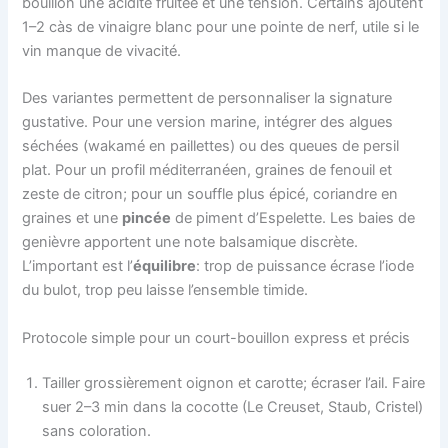
bouillon une acidité fruitée et une tension. Certains ajoutent
1–2 càs de vinaigre blanc pour une pointe de nerf, utile si le
vin manque de vivacité.
Des variantes permettent de personnaliser la signature
gustative. Pour une version marine, intégrer des algues
séchées (wakamé en paillettes) ou des queues de persil
plat. Pour un profil méditerranéen, graines de fenouil et
zeste de citron; pour un souffle plus épicé, coriandre en
graines et une
pincée
de piment d’Espelette. Les baies de
genièvre apportent une note balsamique discrète.
L’important est l’
équilibre
: trop de puissance écrase l’iode
du bulot, trop peu laisse l’ensemble timide.
Protocole simple pour un court-bouillon express et précis
Tailler grossièrement oignon et carotte; écraser l’ail. Faire
suer 2–3 min dans la cocotte (Le Creuset, Staub, Cristel)
sans coloration.