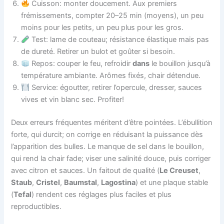
Cuisson: monter doucement. Aux premiers
frémissements, compter 20–25 min (moyens), un peu
moins pour les petits, un peu plus pour les gros.
Test: lame de couteau; résistance élastique mais pas
de dureté. Retirer un bulot et goûter si besoin.
Repos: couper le feu, refroidir
dans
le bouillon jusqu’à
température ambiante. Arômes fixés, chair détendue.
Service: égoutter, retirer l’opercule, dresser, sauces
vives et vin blanc sec. Profiter!
Deux erreurs fréquentes méritent d’être pointées. L’ébullition
forte, qui durcit; on corrige en réduisant la puissance dès
l’apparition des bulles. Le manque de sel dans le bouillon,
qui rend la chair fade; viser une salinité douce, puis corriger
avec citron et sauces. Un faitout de qualité (
Le Creuset
,
Staub
,
Cristel
,
Baumstal
,
Lagostina
) et une plaque stable
(
Tefal
) rendent ces réglages plus faciles et plus
reproductibles.