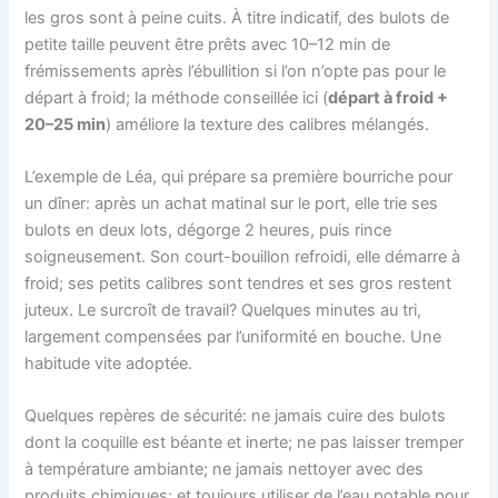
les gros sont à peine cuits. À titre indicatif, des bulots de
petite taille peuvent être prêts avec 10–12 min de
frémissements après l’ébullition si l’on n’opte pas pour le
départ à froid; la méthode conseillée ici (
départ à froid +
20–25 min
) améliore la texture des calibres mélangés.
L’exemple de Léa, qui prépare sa première bourriche pour
un dîner: après un achat matinal sur le port, elle trie ses
bulots en deux lots, dégorge 2 heures, puis rince
soigneusement. Son court-bouillon refroidi, elle démarre à
froid; ses petits calibres sont tendres et ses gros restent
juteux. Le surcroît de travail? Quelques minutes au tri,
largement compensées par l’uniformité en bouche. Une
habitude vite adoptée.
Quelques repères de sécurité: ne jamais cuire des bulots
dont la coquille est béante et inerte; ne pas laisser tremper
à température ambiante; ne jamais nettoyer avec des
produits chimiques; et toujours utiliser de l’eau potable pour