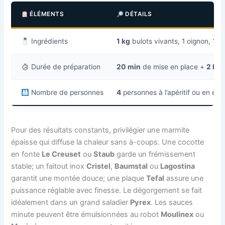
ÉLÉMENTS
DÉTAILS
Ingrédients
1 kg
bulots vivants, 1 oignon, 1 ca
Durée de préparation
20 min
de mise en place +
2 h
d
Nombre de personnes
4
personnes à l’apéritif ou en en
Pour des résultats constants, privilégier une marmite
épaisse qui diffuse la chaleur sans à-coups. Une cocotte
en fonte
Le Creuset
ou
Staub
garde un frémissement
stable; un faitout inox
Cristel
,
Baumstal
ou
Lagostina
garantit une montée douce; une plaque
Tefal
assure une
puissance réglable avec finesse. Le dégorgement se fait
idéalement dans un grand saladier
Pyrex
. Les sauces
minute peuvent être émulsionnées au robot
Moulinex
ou