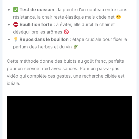
Test de cuisson
: la pointe d’un couteau entre sans
résistance, la chair reste élastique mais cède net
Ébullition forte
: à éviter, elle durcit la chair et
déséquilibre les arômes
Repos dans le bouillon
: étape cruciale pour fixer le
parfum des herbes et du vin
Cette méthode donne des bulots au goût franc, parfaits
pour un service froid avec sauces. Pour un pas-à-pas
vidéo qui complète ces gestes, une recherche ciblée est
idéale.