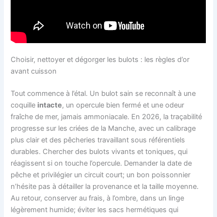
Choisir, nettoyer et dégorger les bulots : les règles d’or
avant cuisson
Tout commence à l’étal. Un bulot sain se reconnaît à une
coquille
intacte
, un opercule bien fermé et une odeur
fraîche de mer, jamais ammoniacale. En 2026, la traçabilité
progresse sur les criées de la Manche, avec un calibrage
plus clair et des pêcheries travaillant sous référentiels
durables. Chercher des bulots vivants et toniques, qui
réagissent si on touche l’opercule. Demander la date de
pêche et privilégier un circuit court; un bon poissonnier
n’hésite pas à détailler la provenance et la taille moyenne.
Au retour, conserver au frais, à l’ombre, dans un linge
légèrement humide; éviter les sacs hermétiques qui