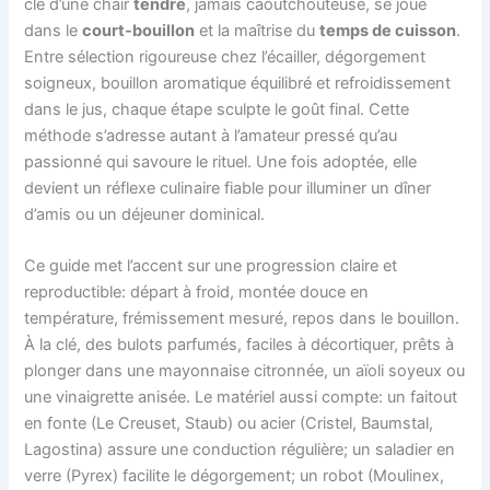
clé d’une chair
tendre
, jamais caoutchouteuse, se joue
dans le
court-bouillon
et la maîtrise du
temps de cuisson
.
Entre sélection rigoureuse chez l’écailler, dégorgement
soigneux, bouillon aromatique équilibré et refroidissement
dans le jus, chaque étape sculpte le goût final. Cette
méthode s’adresse autant à l’amateur pressé qu’au
passionné qui savoure le rituel. Une fois adoptée, elle
devient un réflexe culinaire fiable pour illuminer un dîner
d’amis ou un déjeuner dominical.
Ce guide met l’accent sur une progression claire et
reproductible: départ à froid, montée douce en
température, frémissement mesuré, repos dans le bouillon.
À la clé, des bulots parfumés, faciles à décortiquer, prêts à
plonger dans une mayonnaise citronnée, un aïoli soyeux ou
une vinaigrette anisée. Le matériel aussi compte: un faitout
en fonte (Le Creuset, Staub) ou acier (Cristel, Baumstal,
Lagostina) assure une conduction régulière; un saladier en
verre (Pyrex) facilite le dégorgement; un robot (Moulinex,