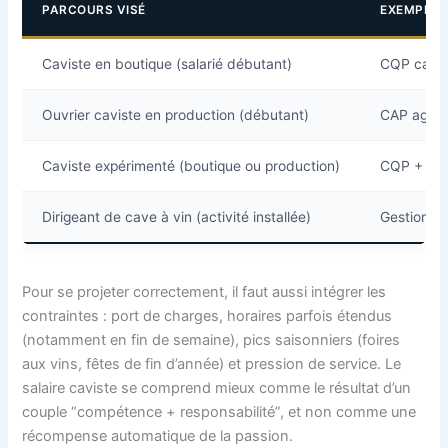
PARCOURS VISÉ
EXEMPLES
Caviste en boutique (salarié débutant)
CQP cavist
Ouvrier caviste en production (débutant)
CAP agrico
Caviste expérimenté (boutique ou production)
CQP + exp
Dirigeant de cave à vin (activité installée)
Gestion/CC
Pour se projeter correctement, il faut aussi intégrer les
contraintes : port de charges, horaires parfois étendus
(notamment en fin de semaine), pics saisonniers (foires
aux vins, fêtes de fin d’année) et pression de service. Le
salaire caviste se comprend mieux comme le résultat d’un
couple “compétence + responsabilité”, et non comme une
récompense automatique de la passion.