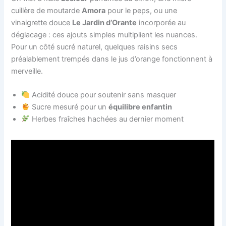
cuillère de moutarde
Amora
pour le peps, ou une
vinaigrette douce
Le Jardin d’Orante
incorporée au
déglacage : ces ajouts simples multiplient les nuances.
Pour un côté sucré naturel, quelques raisins secs
préalablement trempés dans le jus d’orange fonctionnent à
merveille.
Acidité douce pour soutenir sans masquer
Sucre mesuré pour un
équilibre enfantin
Herbes fraîches hachées au dernier moment