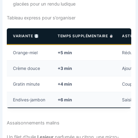
glacées pour un rendu ludique
Tableau express pour s’organiser
VARIANTE
TEMPS SUPPLÉMENTAIRE
ASTUCE
Orange-miel
+5 min
Réduire
Crème douce
+3 min
Ajouter
Gratin minute
+4 min
Couper l
Endives-jambon
+6 min
Saisir 
Assaisonnements malins
Un filet d’huile
Lesieur
parfumée au citron, une micro-