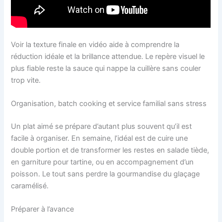
Voir la texture finale en vidéo aide à comprendre la
réduction idéale et la brillance attendue. Le repère visuel le
plus fiable reste la sauce qui nappe la cuillère sans couler
trop vite.
Organisation, batch cooking et service familial sans stress
Un plat aimé se prépare d’autant plus souvent qu’il est
facile à organiser. En semaine, l’idéal est de cuire une
double portion et de transformer les restes en salade tiède,
en garniture pour tartine, ou en accompagnement d’un
poisson. Le tout sans perdre la gourmandise du glaçage
caramélisé.
Préparer à l’avance