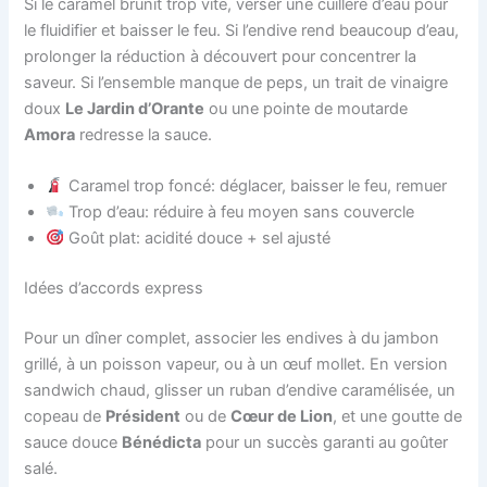
Si le caramel brunit trop vite, verser une cuillère d’eau pour
le fluidifier et baisser le feu. Si l’endive rend beaucoup d’eau,
prolonger la réduction à découvert pour concentrer la
saveur. Si l’ensemble manque de peps, un trait de vinaigre
doux
Le Jardin d’Orante
ou une pointe de moutarde
Amora
redresse la sauce.
Caramel trop foncé: déglacer, baisser le feu, remuer
Trop d’eau: réduire à feu moyen sans couvercle
Goût plat: acidité douce + sel ajusté
Idées d’accords express
Pour un dîner complet, associer les endives à du jambon
grillé, à un poisson vapeur, ou à un œuf mollet. En version
sandwich chaud, glisser un ruban d’endive caramélisée, un
copeau de
Président
ou de
Cœur de Lion
, et une goutte de
sauce douce
Bénédicta
pour un succès garanti au goûter
salé.