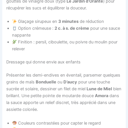
gouttes de vinaigre doux (type
Le Jardin d’Orante
) pour
récupérer les sucs et équilibrer la douceur.
Glaçage sirupeux en
3 minutes
de réduction
Option crémeuse :
2 c. à s. de crème
pour une sauce
nappante
Finition : persil, ciboulette, ou poivre du moulin pour
relever
Dressage qui donne envie aux enfants
Présenter les demi-endives en éventail, parsemer quelques
grains de maïs
Bonduelle
ou
D’aucy
pour une touche
sucrée et solaire, dessiner un filet de miel
Lune de Miel
bien
brillant. Une petite pointe de moutarde douce
Amora
dans
la sauce apporte un relief discret, très apprécié dans une
assiette colorée.
Couleurs contrastées pour capter le regard