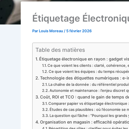
Étiquetage Électroniq
Par
Louis Moreau
/
5 février 2026
Table des matières
Étiquetage électronique en rayon : gadget vis
Ce que voient les clients : clarté, cohérence, 
Ce que voient les équipes : du temps récupér
Technologie des étiquettes numériques : e-in
La chaîne de la donnée : du référentiel produi
Autonomie et maintenance : l’enjeu discret qui
Coût, ROI et TCO : quand le gain de temps d
Comparer papier vs étiquetage électronique : 
Études de cas plausibles : où l’économie se m
La question qui fâche : “Pourquoi les grands 
Organisation en magasin : efficacité opérati
Répartition des rôles : clarifier pour éviter les