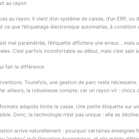
uit au rayon
s au rayon. Il vient d’un système de caisse, d’un ERP, ou d’un
nt ce que l’étiquetage électronique automatise, à condition q
est mal paramétrée, l’étiquette affichera une erreur… mais u
ées. C’est parfois inconfortable au début, mais c’est sain
i fait la différence
rventions. Toutefois, une gestion de parc reste nécessaire. I
. Par ailleurs, la robustesse compte, car un rayon vit : choc
 formats adaptés limite la casse. Une petite étiquette sur u
ble. Donc, la technologie n’est pas unique : elle se décline, 
stion arrive naturellement : pourquoi certaines enseignes 
au “wahou” qu’à l’équation économique, et elle mérite d’êtr