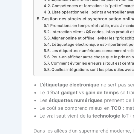
Compétences et formation : la “petite” march
Liste opérationnelle : points à verrouiller av
Gestion des stocks et synchronisation online/
Promotions en temps réel : utile, mais à man
Interaction client : QR codes, infos produit e
Aligner online et offline : éviter les “prix sc
L’étiquetage électronique est-il pertinent po
Les étiquettes numériques consomment-elles
Peut-on afficher autre chose que le prix en 
Comment éviter les erreurs si tout est centra
Quelles intégrations sont les plus utiles avec
L’étiquetage électronique
ne sert pas seu
Le débat
gadget
vs
gain de temps
se tra
Les
étiquettes numériques
prennent de l
Le coût se comprend mieux en
TCO
: mat
Le vrai saut vient de la
technologie
IoT : 
Dans les allées d’un supermarché moderne, la