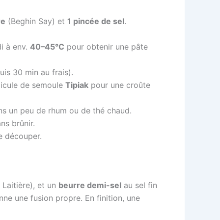
re
(Beghin Say) et
1 pincée de sel
.
di à env.
40–45°C
pour obtenir une pâte
s 30 min au frais).
llicule de semoule
Tipiak
pour une croûte
ns un peu de rhum ou de thé chaud.
ns brûnir.
de découper.
Laitière), et un
beurre demi-sel
au sel fin
ne une fusion propre. En finition, une