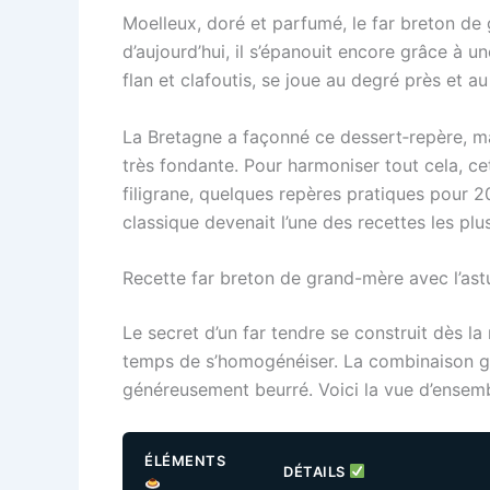
Moelleux, doré et parfumé, le far breton de 
d’aujourd’hui, il s’épanouit encore grâce à u
flan et clafoutis, se joue au degré près et a
La Bretagne a façonné ce dessert‑repère, ma
très fondante. Pour harmoniser tout cela, cet
filigrane, quelques repères pratiques pour 20
classique devenait l’une des recettes les pl
Recette far breton de grand-mère avec l’ast
Le secret d’un far tendre se construit dès la
temps de s’homogénéiser. La combinaison 
généreusement beurré. Voici la vue d’ensembl
ÉLÉMENTS
DÉTAILS