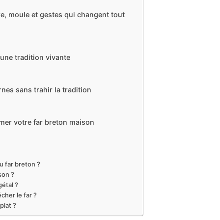
re, moule et gestes qui changent tout
 une tradition vivante
nes sans trahir la tradition
imer votre far breton maison
 far breton ?
son ?
gétal ?
her le far ?
plat ?