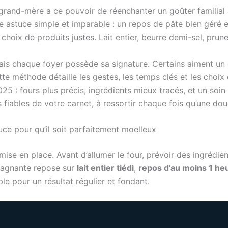
grand-mère a ce pouvoir de réenchanter un goûter familial 
ne astuce simple et imparable : un repos de pâte bien géré e
u choix de produits justes. Lait entier, beurre demi-sel, pru
is chaque foyer possède sa signature. Certains aiment un 
te méthode détaille les gestes, les temps clés et les choix d
25 : fours plus précis, ingrédients mieux tracés, et un soin 
us fiables de votre carnet, à ressortir chaque fois qu’une d
uce pour qu’il soit parfaitement moelleux
 mise en place. Avant d’allumer le four, prévoir des ingrédie
gagnante repose sur
lait entier tiédi
,
repos d’au moins 1 he
e pour un résultat régulier et fondant.