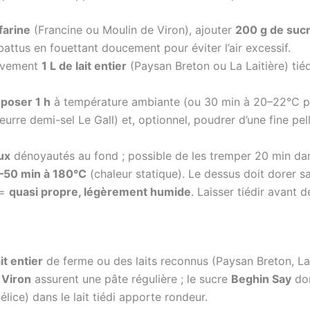
farine
(Francine ou Moulin de Viron), ajouter
200 g de suc
attus en fouettant doucement pour éviter l’air excessif.
sivement
1 L de lait entier
(Paysan Breton ou La Laitière) tié
eposer 1 h
à température ambiante (ou 30 min à 20–22°C pui
eurre demi-sel Le Gall) et, optionnel, poudrer d’une fine pe
ux
dénoyautés au fond ; possible de les tremper 20 min da
–50 min à 180°C
(chaleur statique). Le dessus doit dorer sa
 =
quasi propre, légèrement humide
. Laisser tiédir avant 
ait entier
de ferme ou des laits reconnus (Paysan Breton, La 
 Viron
assurent une pâte régulière ; le sucre
Beghin Say
don
élice) dans le lait tiédi apporte rondeur.