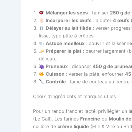
Mélanger les secs
: tamiser
250 g de 
Incorporer les œufs
: ajouter
4 œufs
b
Délayer au lait tiède
: verser progres
lisse, type pâte à crêpes.
Astuce moelleux
: couvrir et laisser
r
Préparer le plat
: beurrer largement (b
délicate.
Pruneaux
: disposer
450 g de prunea
Cuisson
: verser la pâte, enfourner
45
Contrôle
: lame de couteau au centre
Choix d’ingrédients et marques utiles
Pour un rendu franc et lacté, privilégier un
l
(Le Gall). Les farines
Francine
ou
Moulin de
cuillère de
crème liquide
(Elle & Vire ou Brid