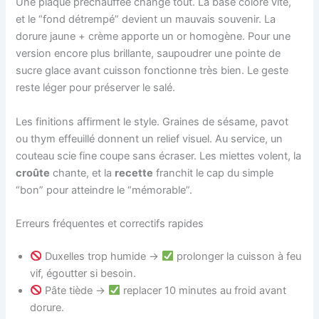
Une plaque préchauffée change tout. La base colore vite,
et le “fond détrempé” devient un mauvais souvenir. La
dorure jaune + crème apporte un or homogène. Pour une
version encore plus brillante, saupoudrer une pointe de
sucre glace avant cuisson fonctionne très bien. Le geste
reste léger pour préserver le salé.
Les finitions affirment le style. Graines de sésame, pavot
ou thym effeuillé donnent un relief visuel. Au service, un
couteau scie fine coupe sans écraser. Les miettes volent, la
croûte
chante, et la
recette
franchit le cap du simple
“bon” pour atteindre le “mémorable”.
Erreurs fréquentes et correctifs rapides
Duxelles trop humide →
prolonger la cuisson à feu
vif, égoutter si besoin.
Pâte tiède →
replacer 10 minutes au froid avant
dorure.