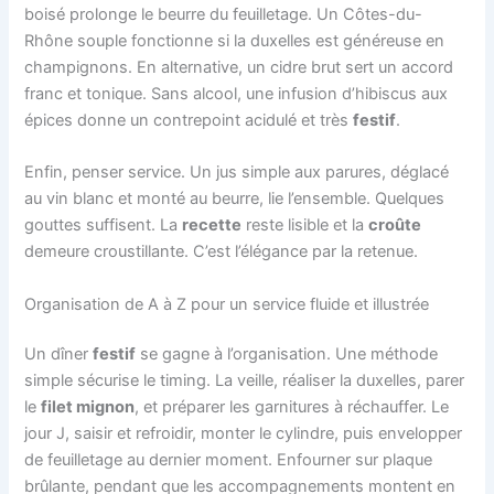
boisé prolonge le beurre du feuilletage. Un Côtes-du-
Rhône souple fonctionne si la duxelles est généreuse en
champignons. En alternative, un cidre brut sert un accord
franc et tonique. Sans alcool, une infusion d’hibiscus aux
épices donne un contrepoint acidulé et très
festif
.
Enfin, penser service. Un jus simple aux parures, déglacé
au vin blanc et monté au beurre, lie l’ensemble. Quelques
gouttes suffisent. La
recette
reste lisible et la
croûte
demeure croustillante. C’est l’élégance par la retenue.
Organisation de A à Z pour un service fluide et illustrée
Un dîner
festif
se gagne à l’organisation. Une méthode
simple sécurise le timing. La veille, réaliser la duxelles, parer
le
filet mignon
, et préparer les garnitures à réchauffer. Le
jour J, saisir et refroidir, monter le cylindre, puis envelopper
de feuilletage au dernier moment. Enfourner sur plaque
brûlante, pendant que les accompagnements montent en