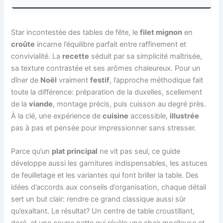
Star incontestée des tables de fête, le
filet mignon
en
croûte
incarne l’équilibre parfait entre raffinement et
convivialité. La
recette
séduit par sa simplicité maîtrisée,
sa texture contrastée et ses arômes chaleureux. Pour un
dîner de
Noël
vraiment
festif
, l’approche méthodique fait
toute la différence: préparation de la duxelles, scellement
de la
viande
, montage précis, puis cuisson au degré près.
À la clé, une expérience de
cuisine
accessible,
illustrée
pas à pas et pensée pour impressionner sans stresser.
Parce qu’un
plat principal
ne vit pas seul, ce guide
développe aussi les garnitures indispensables, les astuces
de feuilletage et les variantes qui font briller la table. Des
idées d’accords aux conseils d’organisation, chaque détail
sert un but clair: rendre ce grand classique aussi sûr
qu’exaltant. Le résultat? Un centre de table croustillant,
doré, et une coupe nette qui révèle une chair moelleuse et