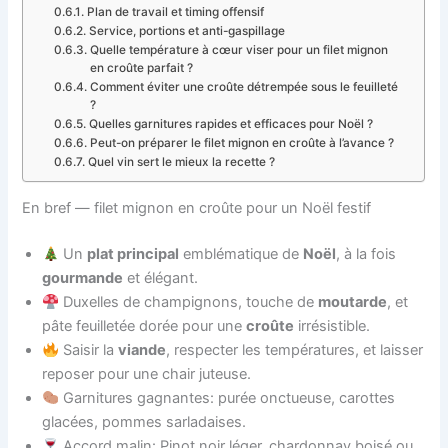
Plan de travail et timing offensif
Service, portions et anti-gaspillage
Quelle température à cœur viser pour un filet mignon
en croûte parfait ?
Comment éviter une croûte détrempée sous le feuilleté
?
Quelles garnitures rapides et efficaces pour Noël ?
Peut-on préparer le filet mignon en croûte à l’avance ?
Quel vin sert le mieux la recette ?
En bref — filet mignon en croûte pour un Noël festif
Un
plat principal
emblématique de
Noël
, à la fois
gourmande
et élégant.
Duxelles de champignons, touche de
moutarde
, et
pâte feuilletée dorée pour une
croûte
irrésistible.
Saisir la
viande
, respecter les températures, et laisser
reposer pour une chair juteuse.
Garnitures gagnantes: purée onctueuse, carottes
glacées, pommes sarladaises.
Accord malin: Pinot noir léger, chardonnay boisé ou