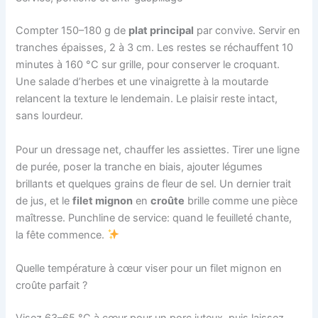
Compter 150–180 g de
plat principal
par convive. Servir en
tranches épaisses, 2 à 3 cm. Les restes se réchauffent 10
minutes à 160 °C sur grille, pour conserver le croquant.
Une salade d’herbes et une vinaigrette à la moutarde
relancent la texture le lendemain. Le plaisir reste intact,
sans lourdeur.
Pour un dressage net, chauffer les assiettes. Tirer une ligne
de purée, poser la tranche en biais, ajouter légumes
brillants et quelques grains de fleur de sel. Un dernier trait
de jus, et le
filet mignon
en
croûte
brille comme une pièce
maîtresse. Punchline de service: quand le feuilleté chante,
la fête commence.
Quelle température à cœur viser pour un filet mignon en
croûte parfait ?
Visez 63–65 °C à cœur pour un porc juteux, puis laissez