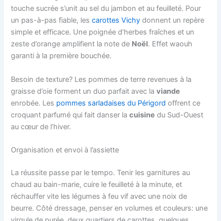
touche sucrée s’unit au sel du jambon et au feuilleté. Pour
un pas-à-pas fiable, les
carottes Vichy
donnent un repère
simple et efficace. Une poignée d’herbes fraîches et un
zeste d’orange amplifient la note de
Noël
. Effet waouh
garanti à la première bouchée.
Besoin de texture? Les pommes de terre revenues à la
graisse d’oie forment un duo parfait avec la
viande
enrobée. Les
pommes sarladaises du Périgord
offrent ce
croquant parfumé qui fait danser la
cuisine
du Sud-Ouest
au cœur de l’hiver.
Organisation et envoi à l’assiette
La réussite passe par le tempo. Tenir les garnitures au
chaud au bain-marie, cuire le feuilleté à la minute, et
réchauffer vite les légumes à feu vif avec une noix de
beurre. Côté dressage, penser en volumes et couleurs: une
virgule de purée, deux quartiers de carottes, quelques