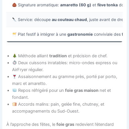
Signature aromatique:
amaretto (60 g)
et
fève tonka
dosée
Service: découpe
au couteau chaud
, juste avant de dresse
Plat festif à intégrer à une
gastronomie
conviviale des
fêt
Méthode alliant
tradition
et précision de chef.
Deux cuissons inratables: micro-ondes express ou
AirFryer régulier.
Assaisonnement au gramme près, porté par porto,
marc et amaretto.
Repos réfrigéré pour un
foie gras maison
net et
fondant.
Accords malins: pain, gelée fine, chutney, et
accompagnements du Sud-Ouest.
À l’approche des fêtes, le
foie gras
redevient l’étendard