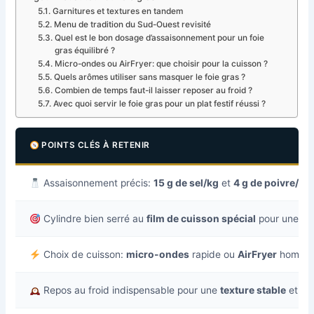
Garnitures et textures en tandem
Menu de tradition du Sud-Ouest revisité
Quel est le bon dosage d’assaisonnement pour un foie
gras équilibré ?
Micro-ondes ou AirFryer: que choisir pour la cuisson ?
Quels arômes utiliser sans masquer le foie gras ?
Combien de temps faut-il laisser reposer au froid ?
Avec quoi servir le foie gras pour un plat festif réussi ?
POINTS CLÉS À RETENIR
Assaisonnement précis:
15 g de sel/kg
et
4 g de poivre/kg
Cylindre bien serré au
film de cuisson spécial
pour une ten
Choix de cuisson:
micro-ondes
rapide ou
AirFryer
homogèn
Repos au froid indispensable pour une
texture stable
et de