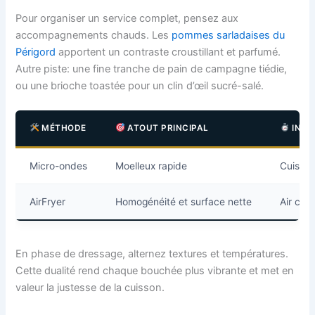
Pour organiser un service complet, pensez aux
accompagnements chauds. Les
pommes sarladaises du
Périgord
apportent un contraste croustillant et parfumé.
Autre piste: une fine tranche de pain de campagne tiédie,
ou une brioche toastée pour un clin d’œil sucré-salé.
MÉTHODE
ATOUT PRINCIPAL
INDI
Micro-ondes
Moelleux rapide
Cuisson
AirFryer
Homogénéité et surface nette
Air cir
En phase de dressage, alternez textures et températures.
Cette dualité rend chaque bouchée plus vibrante et met en
valeur la justesse de la cuisson.