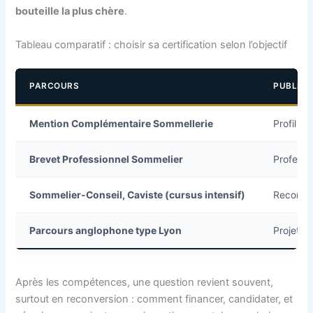
bouteille la plus chère
.
Tableau comparatif : choisir sa certification selon l’objectif
PARCOURS
PUBLIC 
Mention Complémentaire Sommellerie
Profil r
Brevet Professionnel Sommelier
Professi
Sommelier-Conseil, Caviste (cursus intensif)
Reconver
Parcours anglophone type Lyon
Projet in
Après les compétences, une question revient souvent,
surtout en reconversion : comment financer, candidater, et