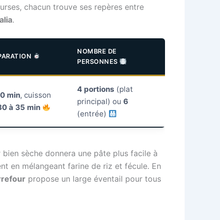
urses, chacun trouve ses repères entre
alia
.
NOMBRE DE
ÉPARATION
PERSONNES
4 portions
(plat
0 min
, cuisson
principal) ou
6
30 à 35 min
(entrée)
r bien sèche donnera une pâte plus facile à
ent en mélangeant farine de riz et fécule. En
refour
propose un large éventail pour tous