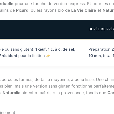
nduelle
pour une touche de verdure express. Et pour les co
malins de
Picard
, ou les rayons bio de
La Vie Claire
et
Natur
DURÉE DE PR
blé ou sans gluten),
1 œuf
,
1 c. à c. de sel
,
Préparation
2
Président
pour la finition
10 min
, total
tubercules fermes, de taille moyenne, à peau lisse. Une chai
très bien, mais une version sans gluten fonctionne parfaitem
u
Naturalia
aident à maîtriser la provenance, tandis que
Car
einement