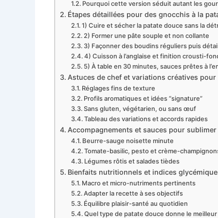
Pourquoi cette version séduit autant les gou
Étapes détaillées pour des gnocchis à la pat
1) Cuire et sécher la patate douce sans la dé
2) Former une pâte souple et non collante
3) Façonner des boudins réguliers puis détai
4) Cuisson à l’anglaise et finition crousti-fo
5) À table en 30 minutes, sauces prêtes à l’
Astuces de chef et variations créatives pou
Réglages fins de texture
Profils aromatiques et idées “signature”
Sans gluten, végétarien, ou sans œuf
Tableau des variations et accords rapides
Accompagnements et sauces pour sublimer l
Beurre-sauge noisette minute
Tomate-basilic, pesto et crème-champignon
Légumes rôtis et salades tièdes
Bienfaits nutritionnels et indices glycémiqu
Macro et micro-nutriments pertinents
Adapter la recette à ses objectifs
Équilibre plaisir-santé au quotidien
Quel type de patate douce donne le meilleur 