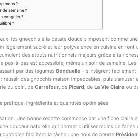
rop mous ?
r de semaine ?
es congeler ?
ilibré ?
leux, les gnocchis à la patate douce s’imposent comme une
um légèrement sucré et leur polyvalence en cuisine en font
s cumulent des atouts nutritionnels majeurs grâce à la riches
ode pas-à-pas est accessible, même un soir de semaine. Le
passant par des légumes
Bonduelle
– s’intègrent facilement
air : réussir des gnocchis maison impeccables, puis s’amuser 
rie du coin, de
Carrefour
, de
Picard
, de
La Vie Claire
ou d
e pratique, ingrédients et quantités optimisées
nisation. Une bonne recette commence par une fiche claire et
une douceur naturelle qui permet d’utiliser moins de farin
 quotidien facilitent la tâche : une noix de beurre
Présiden