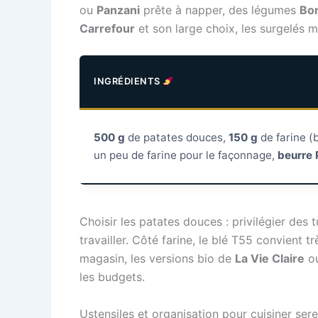
ou
Panzani
prête à napper, des légumes
Bo
Carrefour
et son large choix, les surgelés 
INGRÉDIENTS
500 g
de patates douces,
150 g
de farine (
un peu de farine pour le façonnage,
beurre 
Choisir les patates douces : privilégier des 
travailler. Côté farine, le blé T55 convient 
magasin, les versions bio de
La Vie Claire
o
les budgets.
Ustensiles et organisation pour cuisiner ser