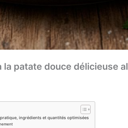
 la patate douce délicieuse a
 pratique, ingrédients et quantités optimisées
einement