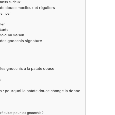
rmets curieux
ate douce moelleux et réguliers
tremper
ller
ndante
emploi ou maison
r des gnocchis signature
es gnocchis à la patate douce
s
es : pourquoi la patate douce change la donne
résultat pour les gnocchis ?