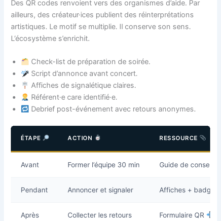
Des QR codes renvoient vers des organismes d’aide. Par
ailleurs, des créateur·ices publient des réinterprétations
artistiques. Le motif se multiplie. Il conserve son sens.
L’écosystème s’enrichit.
Check-list de préparation de soirée.
Script d’annonce avant concert.
Affiches de signalétique claires.
Référent·e care identifié·e.
Debrief post-événement avec retours anonymes.
ÉTAPE
ACTION
RESSOURCE
Avant
Former l’équipe 30 min
Guide de consent
Pendant
Annoncer et signaler
Affiches + badges
Après
Collecter les retours
Formulaire QR