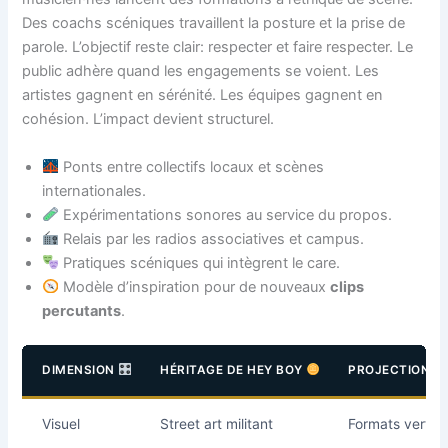
Des coachs scéniques travaillent la posture et la prise de
parole. L’objectif reste clair: respecter et faire respecter. Le
public adhère quand les engagements se voient. Les
artistes gagnent en sérénité. Les équipes gagnent en
cohésion. L’impact devient structurel.
Ponts entre collectifs locaux et scènes
internationales.
Expérimentations sonores au service du propos.
Relais par les radios associatives et campus.
Pratiques scéniques qui intègrent le care.
Modèle d’inspiration pour de nouveaux
clips
percutants
.
DIMENSION
HÉRITAGE DE HEY BOY
PROJECTION 2
Visuel
Street art militant
Formats vertica