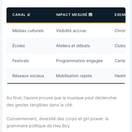
CANAL
IMPACT MESURÉ
EXEMPL
Médias culturels
Visibilité accrue
Chroniqu
Écoles
Ateliers et débats
Clubs fé
Festivals
Programmation engagée
Cartes 
Réseaux sociaux
Mobilisation rapide
Hashtag
Au final, l’œuvre prouve que la musique peut déclencher
des gestes tangibles dans la cité.
Consentement, diversité des corps et girl power: la
grammaire politique de Hey Boy