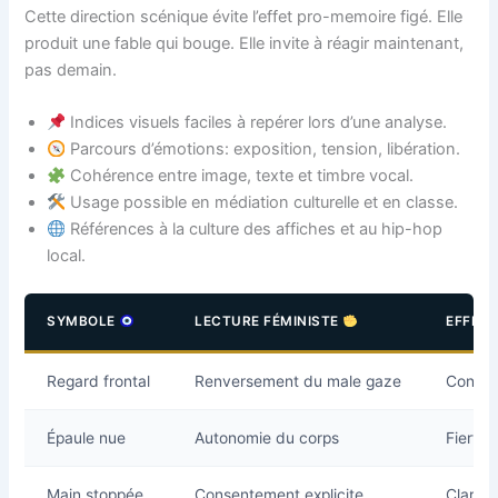
Cette direction scénique évite l’effet pro-memoire figé. Elle
produit une fable qui bouge. Elle invite à réagir maintenant,
pas demain.
Indices visuels faciles à repérer lors d’une analyse.
Parcours d’émotions: exposition, tension, libération.
Cohérence entre image, texte et timbre vocal.
Usage possible en médiation culturelle et en classe.
Références à la culture des affiches et au hip-hop
local.
SYMBOLE
LECTURE FÉMINISTE
EFFET
Regard frontal
Renversement du male gaze
Confia
Épaule nue
Autonomie du corps
Fierté
Main stoppée
Consentement explicite
Clarté