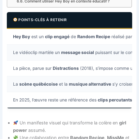
Comment utiliser Hey Boy en contexte éducatif ?
POINTS-CLÉS À RETENIR
Hey Boy
est un
clip engagé
de
Random Recipe
réalisé par l’a
Le vidéoclip martèle un
message social
puissant sur le conse
La pièce, parue sur
Distractions
(2018), s’impose comme un é
La
scène québécoise
et la
musique alternative
s’y croisent,
En 2025, l’œuvre reste une référence des
clips percutants
au
Un manifeste visuel qui transforme la colère en
girl
power
assumé.
Une collaboration entre
Random Recipe
,
MissMe
et