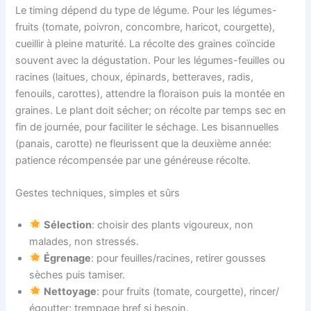
Le timing dépend du type de légume. Pour les légumes-
fruits (tomate, poivron, concombre, haricot, courgette),
cueillir à pleine maturité. La récolte des graines coïncide
souvent avec la dégustation. Pour les légumes-feuilles ou
racines (laitues, choux, épinards, betteraves, radis,
fenouils, carottes), attendre la floraison puis la montée en
graines. Le plant doit sécher; on récolte par temps sec en
fin de journée, pour faciliter le séchage. Les bisannuelles
(panais, carotte) ne fleurissent que la deuxième année:
patience récompensée par une généreuse récolte.
Gestes techniques, simples et sûrs
Sélection
: choisir des plants vigoureux, non
malades, non stressés.
Égrenage
: pour feuilles/racines, retirer gousses
sèches puis tamiser.
Nettoyage
: pour fruits (tomate, courgette), rincer/
égoutter; trempage bref si besoin.