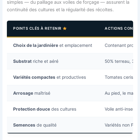
simples — du paillage aux voiles de forçage — assurent la
continuité des cultures et la régularité des récoltes.
POINTS CLÉS À RETENIR
ACTIONS CONCR
Choix de la jardinière
et emplacement
Contenant profon
Substrat
riche et aéré
50% terreau, 30%
Variétés compactes
et productives
Tomates cerises, 
Arrosage
maîtrisé
Au pied, le matin
Protection douce
des cultures
Voile anti-insecte
Semences
de qualité
Variétés non F1; 