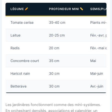
LÉGUME
PROFONDEUR MINI
SEMIS/PLAN
Tomate cerise
35-40 cm
Plants mi-ma
Laitue
20-25 cm
Fév.-avr. puis
Radis
20 cm
Fév.-mai et s
Concombre court
35 cm
Mai
Haricot nain
30 cm
Mai-juin
Betterave
30 cm
Avr.-juin
Les jardinières fonctionnent comme des mini-systèmes.
En orchestrant densités, associations et calendrier, un