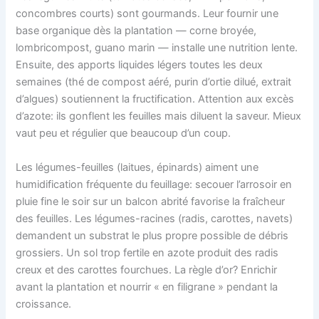
concombres courts) sont gourmands. Leur fournir une
base organique dès la plantation — corne broyée,
lombricompost, guano marin — installe une nutrition lente.
Ensuite, des apports liquides légers toutes les deux
semaines (thé de compost aéré, purin d’ortie dilué, extrait
d’algues) soutiennent la fructification. Attention aux excès
d’azote: ils gonflent les feuilles mais diluent la saveur. Mieux
vaut peu et régulier que beaucoup d’un coup.
Les légumes-feuilles (laitues, épinards) aiment une
humidification fréquente du feuillage: secouer l’arrosoir en
pluie fine le soir sur un balcon abrité favorise la fraîcheur
des feuilles. Les légumes-racines (radis, carottes, navets)
demandent un substrat le plus propre possible de débris
grossiers. Un sol trop fertile en azote produit des radis
creux et des carottes fourchues. La règle d’or? Enrichir
avant la plantation et nourrir « en filigrane » pendant la
croissance.