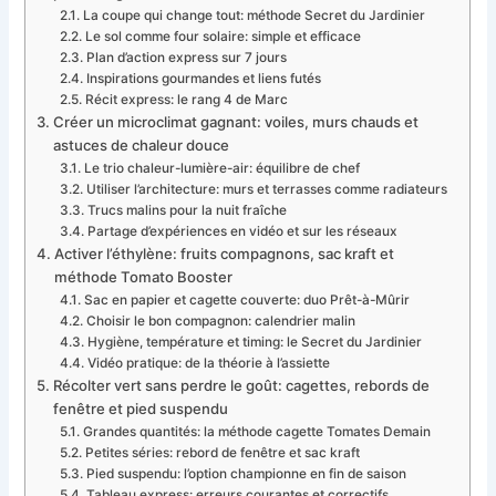
La coupe qui change tout: méthode Secret du Jardinier
Le sol comme four solaire: simple et efficace
Plan d’action express sur 7 jours
Inspirations gourmandes et liens futés
Récit express: le rang 4 de Marc
Créer un microclimat gagnant: voiles, murs chauds et
astuces de chaleur douce
Le trio chaleur-lumière-air: équilibre de chef
Utiliser l’architecture: murs et terrasses comme radiateurs
Trucs malins pour la nuit fraîche
Partage d’expériences en vidéo et sur les réseaux
Activer l’éthylène: fruits compagnons, sac kraft et
méthode Tomato Booster
Sac en papier et cagette couverte: duo Prêt-à-Mûrir
Choisir le bon compagnon: calendrier malin
Hygiène, température et timing: le Secret du Jardinier
Vidéo pratique: de la théorie à l’assiette
Récolter vert sans perdre le goût: cagettes, rebords de
fenêtre et pied suspendu
Grandes quantités: la méthode cagette Tomates Demain
Petites séries: rebord de fenêtre et sac kraft
Pied suspendu: l’option championne en fin de saison
Tableau express: erreurs courantes et correctifs