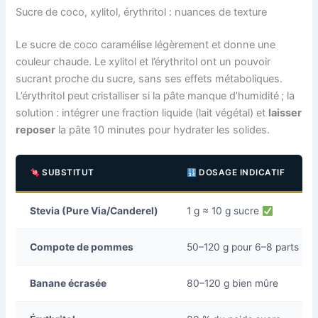
Sucre de coco, xylitol, érythritol : nuances de texture
Le sucre de coco caramélise légèrement et donne une
couleur chaude. Le xylitol et l’érythritol ont un pouvoir
sucrant proche du sucre, sans ses effets métaboliques.
L’érythritol peut cristalliser si la pâte manque d’humidité ; la
solution : intégrer une fraction liquide (lait végétal) et
laisser
reposer
la pâte 10 minutes pour hydrater les solides.
SUBSTITUT
DOSAGE INDICATIF
Stevia (Pure Via/Canderel)
1 g ≈ 10 g sucre
Compote de pommes
50–120 g pour 6–8 parts
Banane écrasée
80–120 g bien mûre