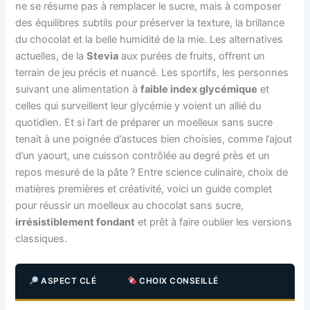
ne se résume pas à remplacer le sucre, mais à composer
des équilibres subtils pour préserver la texture, la brillance
du chocolat et la belle humidité de la mie. Les alternatives
actuelles, de la
Stevia
aux purées de fruits, offrent un
terrain de jeu précis et nuancé. Les sportifs, les personnes
suivant une alimentation à
faible index glycémique
et
celles qui surveillent leur glycémie y voient un allié du
quotidien. Et si l’art de préparer un moelleux sans sucre
tenait à une poignée d’astuces bien choisies, comme l’ajout
d’un yaourt, une cuisson contrôlée au degré près et un
repos mesuré de la pâte ? Entre science culinaire, choix de
matières premières et créativité, voici un guide complet
pour réussir un moelleux au chocolat sans sucre,
irrésistiblement fondant
et prêt à faire oublier les versions
classiques.
ASPECT CLÉ
CHOIX CONSEILLÉ