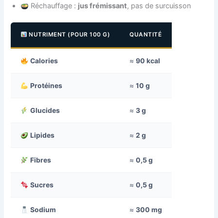
Réchauffage :
jus frémissant
, pas de surcuisson
NUTRIMENT (POUR 100 G)
QUANTITÉ
Calories
≈
90 kcal
Protéines
≈
10 g
Glucides
≈
3 g
Lipides
≈
2 g
Fibres
≈
0,5 g
Sucres
≈
0,5 g
Sodium
≈
300 mg