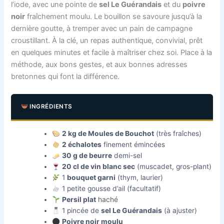
l’iode, avec une pointe de
sel Le Guérandais
et du
poivre
noir
fraîchement moulu. Le bouillon se savoure jusqu’à la
dernière goutte, à tremper avec un pain de campagne
croustillant. À la clé, un repas authentique, convivial, prêt
en quelques minutes et facile à maîtriser chez soi. Place à la
méthode, aux bons gestes, et aux bonnes adresses
bretonnes qui font la différence.
INGRÉDIENTS
2 kg de Moules de Bouchot
(très fraîches)
2 échalotes
finement émincées
30 g de beurre
demi-sel
20 cl de vin blanc sec
(muscadet, gros-plant)
1
bouquet garni
(thym, laurier)
1 petite gousse d’ail (facultatif)
Persil plat
haché
1 pincée de
sel Le Guérandais
(à ajuster)
Poivre noir moulu