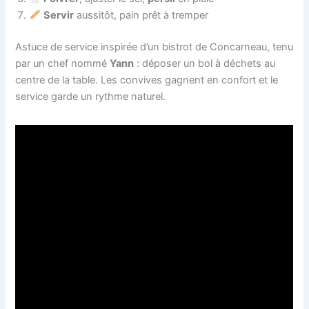
Servir
aussitôt, pain prêt à tremper
Astuce de service inspirée d’un bistrot de Concarneau, tenu
par un chef nommé
Yann
: déposer un bol à déchets au
centre de la table. Les convives gagnent en confort et le
service garde un rythme naturel.