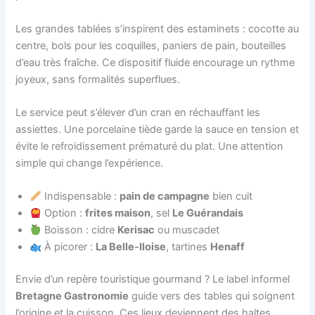
Les grandes tablées s’inspirent des estaminets : cocotte au
centre, bols pour les coquilles, paniers de pain, bouteilles
d’eau très fraîche. Ce dispositif fluide encourage un rythme
joyeux, sans formalités superflues.
Le service peut s’élever d’un cran en réchauffant les
assiettes. Une porcelaine tiède garde la sauce en tension et
évite le refroidissement prématuré du plat. Une attention
simple qui change l’expérience.
Indispensable :
pain de campagne
bien cuit
Option :
frites maison
, sel
Le Guérandais
Boisson : cidre
Kerisac
ou muscadet
À picorer :
La Belle-Iloise
, tartines
Henaff
Envie d’un repère touristique gourmand ? Le label informel
Bretagne Gastronomie
guide vers des tables qui soignent
l’origine et la cuisson. Ces lieux deviennent des haltes