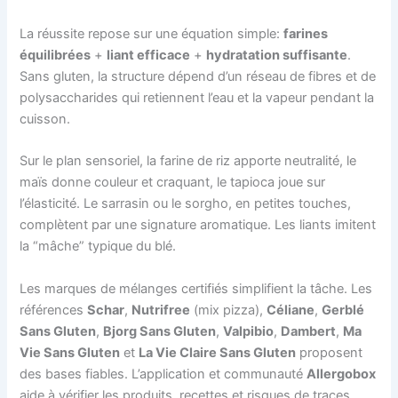
La réussite repose sur une équation simple:
farines
équilibrées
+
liant efficace
+
hydratation suffisante
.
Sans gluten, la structure dépend d’un réseau de fibres et de
polysaccharides qui retiennent l’eau et la vapeur pendant la
cuisson.
Sur le plan sensoriel, la farine de riz apporte neutralité, le
maïs donne couleur et craquant, le tapioca joue sur
l’élasticité. Le sarrasin ou le sorgho, en petites touches,
complètent par une signature aromatique. Les liants imitent
la “mâche” typique du blé.
Les marques de mélanges certifiés simplifient la tâche. Les
références
Schar
,
Nutrifree
(mix pizza),
Céliane
,
Gerblé
Sans Gluten
,
Bjorg Sans Gluten
,
Valpibio
,
Dambert
,
Ma
Vie Sans Gluten
et
La Vie Claire Sans Gluten
proposent
des bases fiables. L’application et communauté
Allergobox
aide à vérifier les produits, recettes et risques de traces.