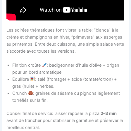
Les soirées thématiques font vibrer la table: “bianca” à la
crème et champignons en hiver, “primavera” aux asperges
au printemps. Entre deux cuissons, une simple salade verte
s’accorde avec toutes les versions.
Finition croûte
: badigeonner d’huile d’olive + origan
pour un bord aromatique.
Équilibre
: salé (fromage) + acide (tomate/citron) +
gras (huile) + herbes.
Crunch
: graines de sésame ou pignons légèrement
torréfiés sur la fin.
Conseil final de service: laisser reposer la pizza
2–3 min
avant de trancher pour stabiliser la garniture et préserver le
moelleux central.