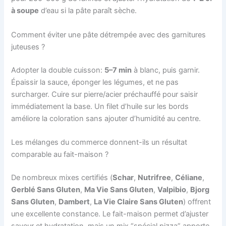
à soupe
d’eau si la pâte paraît sèche.
Comment éviter une pâte détrempée avec des garnitures
juteuses ?
Adopter la double cuisson:
5–7 min
à blanc, puis garnir.
Épaissir la sauce, éponger les légumes, et ne pas
surcharger. Cuire sur pierre/acier préchauffé pour saisir
immédiatement la base. Un filet d’huile sur les bords
améliore la coloration sans ajouter d’humidité au centre.
Les mélanges du commerce donnent-ils un résultat
comparable au fait-maison ?
De nombreux mixes certifiés (
Schar
,
Nutrifree
,
Céliane
,
Gerblé Sans Gluten
,
Ma Vie Sans Gluten
,
Valpibio
,
Bjorg
Sans Gluten
,
Dambert
,
La Vie Claire Sans Gluten
) offrent
une excellente constance. Le fait-maison permet d’ajuster
saveur et hydratation, mais un mix “spécial pizza” apporte