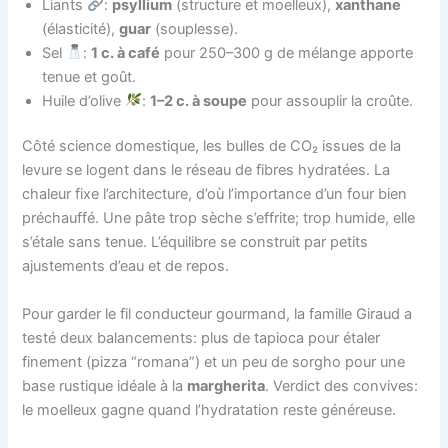
Liants
:
psyllium
(structure et moelleux),
xanthane
(élasticité),
guar
(souplesse).
Sel
:
1 c. à café
pour 250–300 g de mélange apporte
tenue et goût.
Huile d’olive
:
1–2 c. à soupe
pour assouplir la croûte.
Côté science domestique, les bulles de CO₂ issues de la
levure se logent dans le réseau de fibres hydratées. La
chaleur fixe l’architecture, d’où l’importance d’un four bien
préchauffé. Une pâte trop sèche s’effrite; trop humide, elle
s’étale sans tenue. L’équilibre se construit par petits
ajustements d’eau et de repos.
Pour garder le fil conducteur gourmand, la famille Giraud a
testé deux balancements: plus de tapioca pour étaler
finement (pizza “romana”) et un peu de sorgho pour une
base rustique idéale à la
margherita
. Verdict des convives:
le moelleux gagne quand l’hydratation reste généreuse.