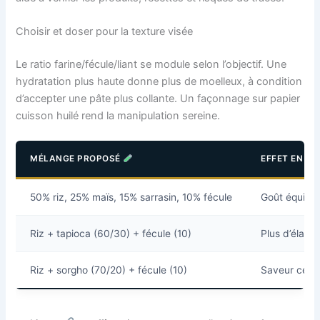
Choisir et doser pour la texture visée
Le ratio farine/fécule/liant se module selon l’objectif. Une
hydratation plus haute donne plus de moelleux, à condition
d’accepter une pâte plus collante. Un façonnage sur papier
cuisson huilé rend la manipulation sereine.
MÉLANGE PROPOSÉ
EFFET EN B
50% riz, 25% maïs, 15% sarrasin, 10% fécule
Goût équilib
Riz + tapioca (60/30) + fécule (10)
Plus d’élasti
Riz + sorgho (70/20) + fécule (10)
Saveur céréa