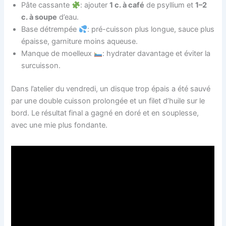
Pâte cassante
: ajouter
1 c. à café
de psyllium et
1–2
c. à soupe
d’eau.
Base détrempée
: pré-cuisson plus longue, sauce plus
épaisse, garniture moins aqueuse.
Manque de moelleux
: hydrater davantage et éviter la
surcuisson.
Dans l’atelier du vendredi, un disque trop épais a été sauvé
par une double cuisson prolongée et un filet d’huile sur le
bord. Le résultat final a gagné en doré et en souplesse,
avec une mie plus fondante.