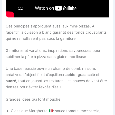
Ces principes s’appliquent aussi aux mini-pizzas. À
l’apéritif, la cuisson à blanc garantit des fonds croustillants
qui ne ramollissent pas sous la garniture.
Garnitures et variations: inspirations savoureuses pour
sublimer la pâte à pizza sans gluten moelleuse
Une base réussie ouvre un champ de combinaisons
créatives. L’objectif est d’équilibrer
acide
,
gras
,
salé
et
sucré
, tout en jouant les textures. Les sauces doivent être
denses pour éviter l’excès d’eau.
Grandes idées qui font mouche
Classique Margherita
: sauce tomate, mozzarella,