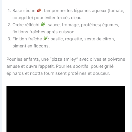
Base sèche
: tamponner les légumes aqueux (tomate,
courgette) pour éviter l’excès d’eau.
Ordre réfléchi
: sauce, fromage, protéines/légumes,
finitions fraîches après cuisson.
Finition fraîche
: basilic, roquette, zeste de citron,
piment en flocons.
Pour les enfants, une “pizza smiley” avec olives et poivrons
amuse et ouvre l’appétit. Pour les sportifs, poulet grillé,
épinards et ricotta fournissent protéines et douceur.