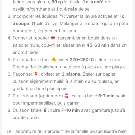
farine sans gluten,
50 g
de fécule,
1 c. à café
de
psyllium/xanthane et
1 c. à café
de sel.
Incorporer les liquides
: verser la levure activée et
1 c.
à soupe
d’huile d’olive. Mélanger à la spatule jusqu’à pâte
homogène, légèrement collante.
Former et reposer
: rassembler en boule dans un
saladier huilé, couvrir et laisser lever
45–60 min
dans un
endroit tiède.
Préchauffer le four
: viser
220–250°C
selon le four.
Préchauffer également une pierre à pizza ou une plaque.
Façonner
: diviser en
2 pâtons
. Étaler sur papier
cuisson légèrement huilé, à la main ou au rouleau, en
gardant un bord plus épais.
Pré-cuisson (option pro)
: cuire la base
5–7 min
seule
pour imperméabiliser, puis garnir.
Cuisson finale
: cuire
7–10 min
avec garniture jusqu’à
croûte dorée.
Le “laboratoire du mercredi” de la famille Giraud illustre bien