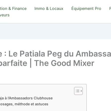
tion & Finance
Immo & Locaux
Équipement Pro
aveurs
e : Le Patiala Peg du Ambass
parfaite | The Good Mixer
raja à l’Ambassadors Clubhouse
 dosages, méthode et astuces