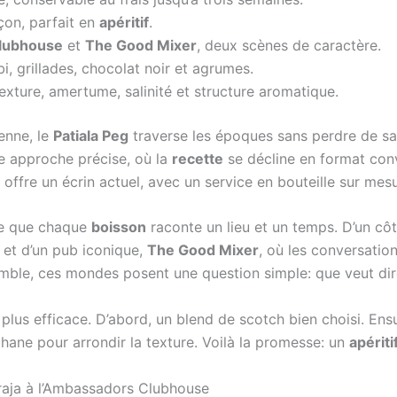
çon, parfait en
apéritif
.
lubhouse
et
The Good Mixer
, deux scènes de caractère.
 grillades, chocolat noir et agrumes.
xture, amertume, salinité et structure aromatique.
ienne, le
Patiala Peg
traverse les époques sans perdre de s
ne approche précise, où la
recette
se décline en format conv
i offre un écrin actuel, avec un service en bouteille sur me
lle que chaque
boisson
raconte un lieu et un temps. D’un côté
k et d’un pub iconique,
The Good Mixer
, où les conversation
emble, ces mondes posent une question simple: que veut dir
 plus efficace. D’abord, un blend de scotch bien choisi. Ensui
ane pour arrondir la texture. Voilà la promesse: un
apériti
araja à l’Ambassadors Clubhouse