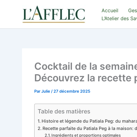
Aller
Accueil
Ges
au
L’Atelier des S
contenu
Cocktail de la semain
Découvrez la recette 
Par
Julie
/
27 décembre 2025
Table des matières
Histoire et légende du Patiala Peg: du maha
Recette parfaite du Patiala Peg à la maison:
Ingrédients et proportions optimales