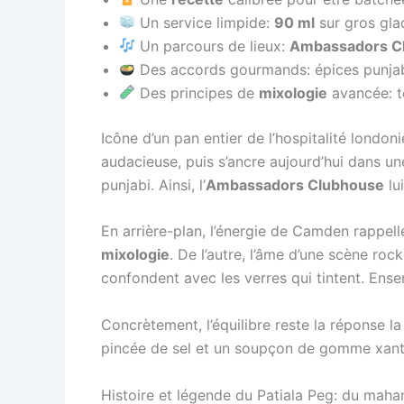
Un service limpide:
90 ml
sur gros gla
Un parcours de lieux:
Ambassadors C
Des accords gourmands: épices punjabi,
Des principes de
mixologie
avancée: te
Icône d’un pan entier de l’hospitalité london
audacieuse, puis s’ancre aujourd’hui dans u
punjabi. Ainsi, l’
Ambassadors Clubhouse
lu
En arrière-plan, l’énergie de Camden rappe
mixologie
. De l’autre, l’âme d’une scène roc
confondent avec les verres qui tintent. Ens
Concrètement, l’équilibre reste la réponse la
pincée de sel et un soupçon de gomme xanth
Histoire et légende du Patiala Peg: du mah