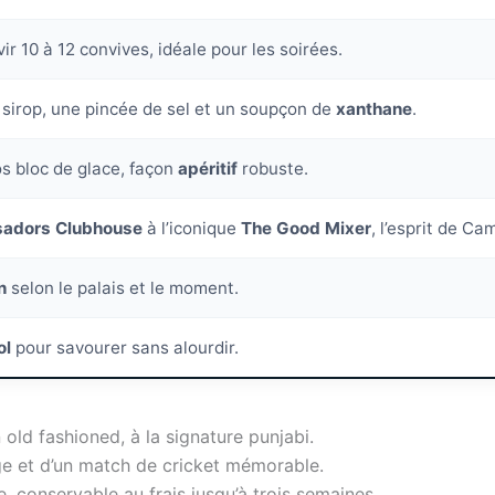
vir 10 à 12 convives, idéale pour les soirées.
, sirop, une pincée de sel et un soupçon de
xanthane
.
s bloc de glace, façon
apéritif
robuste.
adors Clubhouse
à l’iconique
The Good Mixer
, l’esprit de Ca
n
selon le palais et le moment.
ol
pour savourer sans alourdir.
old fashioned, à la signature punjabi.
e et d’un match de cricket mémorable.
, conservable au frais jusqu’à trois semaines.