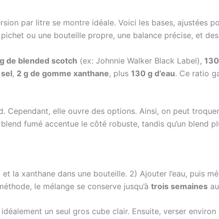
ersion par litre se montre idéale. Voici les bases, ajustées p
 pichet ou une bouteille propre, une balance précise, et des
g de blended scotch
(ex: Johnnie Walker Black Label),
130
 sel
,
2 g de gomme xanthane
, plus
130 g d’eau
. Ce ratio 
d. Cependant, elle ouvre des options. Ainsi, on peut troquer
blend fumé accentue le côté robuste, tandis qu’un blend p
 sel et la xanthane dans une bouteille. 2) Ajouter l’eau, pui
 méthode, le mélange se conserve jusqu’à
trois semaines
au 
idéalement un seul gros cube clair. Ensuite, verser environ