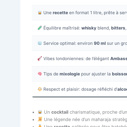
Une
recette
en format 1 litre, prête à ser
Équilibre maîtrisé:
whisky
blend,
bitters
Service optimal: environ
90 ml
sur un gro
Vibes londoniennes: de l’élégant
Ambass
Tips de
mixologie
pour ajuster la
boisso
Respect et plaisir: dosage réfléchi d’
alco
Un
cocktail
charismatique, proche d’un 
Une légende née d’un maharaja stratèg
Une
recette
calibrée pour être batchée