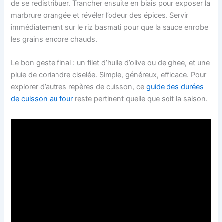
de se redistribuer. Trancher ensuite en biais pour exposer la
marbrure orangée et révéler l’odeur des épices. Servir
immédiatement sur le riz basmati pour que la sauce enrobe
les grains encore chauds.
Le bon geste final : un filet d’huile d’olive ou de ghee, et une
pluie de coriandre ciselée. Simple, généreux, efficace. Pour
explorer d’autres repères de cuisson, ce
guide des durées
de cuisson au four
reste pertinent quelle que soit la saison.