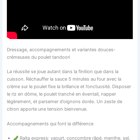
Dressage, accompagnements et variantes douces-
crémeuses du poulet tandoori
La réussite se joue autant dans la finition que dans la
cuisson. Réchauffer la sauce 5 minutes au four avec la
crème sur le poulet fixe la brillance et l’onctuosité. Disposer
le riz en dôme, le poulet tranché en éventail, napper
légèrement, et parsemer d’oignons dorés. Un zeste de
citron apporte une tension bienvenue.
Accompagnements qui font la différence
Raita express: yaourt, concombre râpé, menthe, sel,