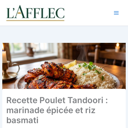
Aller
au
contenu
Recette Poulet Tandoori :
marinade épicée et riz
basmati