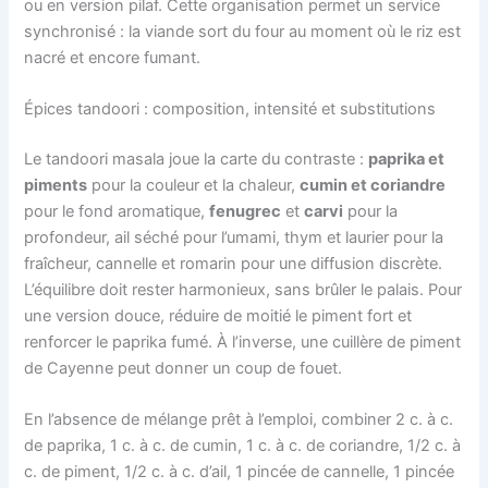
ou en version pilaf. Cette organisation permet un service
synchronisé : la viande sort du four au moment où le riz est
nacré et encore fumant.
Épices tandoori : composition, intensité et substitutions
Le tandoori masala joue la carte du contraste :
paprika et
piments
pour la couleur et la chaleur,
cumin et coriandre
pour le fond aromatique,
fenugrec
et
carvi
pour la
profondeur, ail séché pour l’umami, thym et laurier pour la
fraîcheur, cannelle et romarin pour une diffusion discrète.
L’équilibre doit rester harmonieux, sans brûler le palais. Pour
une version douce, réduire de moitié le piment fort et
renforcer le paprika fumé. À l’inverse, une cuillère de piment
de Cayenne peut donner un coup de fouet.
En l’absence de mélange prêt à l’emploi, combiner 2 c. à c.
de paprika, 1 c. à c. de cumin, 1 c. à c. de coriandre, 1/2 c. à
c. de piment, 1/2 c. à c. d’ail, 1 pincée de cannelle, 1 pincée