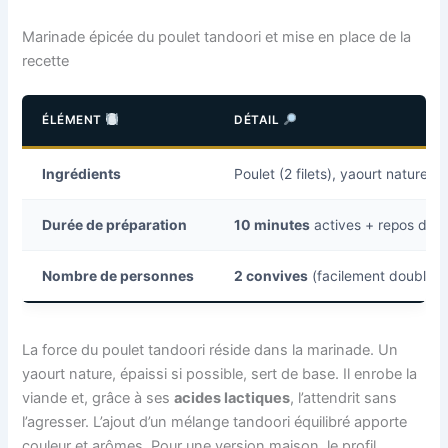
Marinade épicée du poulet tandoori et mise en place de la
recette
ÉLÉMENT
DÉTAIL
Ingrédients
Poulet (2 filets), yaourt nature (1
Durée de préparation
10 minutes
actives + repos de m
Nombre de personnes
2 convives
(facilement doublab
La force du poulet tandoori réside dans la marinade. Un
yaourt nature, épaissi si possible, sert de base. Il enrobe la
viande et, grâce à ses
acides lactiques
, l’attendrit sans
l’agresser. L’ajout d’un mélange tandoori équilibré apporte
couleur et arômes. Pour une version maison, le profil