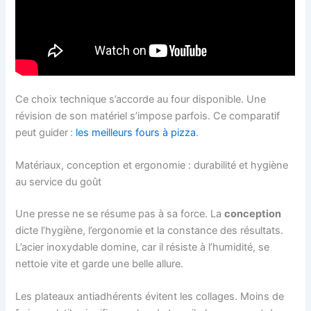
Ce choix technique s’accorde au four disponible. Une
révision de son matériel s’impose parfois. Ce comparatif
peut guider :
les meilleurs fours à pizza
.
Matériaux, conception et ergonomie : durabilité et hygiène
au service du goût
Une presse ne se résume pas à sa force. La
conception
dicte l’hygiène, l’ergonomie et la constance des résultats.
L’acier inoxydable domine, car il résiste à l’humidité, se
nettoie vite et garde une belle allure.
Les plateaux antiadhérents évitent les collages. Moins de