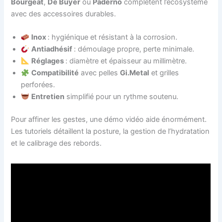
Bourgeat
,
De Buyer
ou
Paderno
complètent l’écosystème
avec des accessoires durables.
Inox
: hygiénique et résistant à la corrosion.
Antiadhésif
: démoulage propre, perte minimale.
Réglages
: diamètre et épaisseur au millimètre.
Compatibilité
avec pelles
Gi.Metal
et grilles
perforées.
Entretien
simplifié pour un rythme soutenu.
Pour affiner les gestes, une démo vidéo aide énormément.
Les tutoriels détaillent la posture, la gestion de l’hydratation
et le calibrage des rebords.