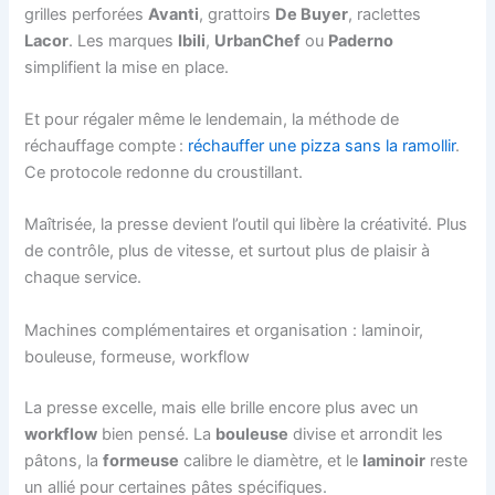
grilles perforées
Avanti
, grattoirs
De Buyer
, raclettes
Lacor
. Les marques
Ibili
,
UrbanChef
ou
Paderno
simplifient la mise en place.
Et pour régaler même le lendemain, la méthode de
réchauffage compte :
réchauffer une pizza sans la ramollir
.
Ce protocole redonne du croustillant.
Maîtrisée, la presse devient l’outil qui libère la créativité. Plus
de contrôle, plus de vitesse, et surtout plus de plaisir à
chaque service.
Machines complémentaires et organisation : laminoir,
bouleuse, formeuse, workflow
La presse excelle, mais elle brille encore plus avec un
workflow
bien pensé. La
bouleuse
divise et arrondit les
pâtons, la
formeuse
calibre le diamètre, et le
laminoir
reste
un allié pour certaines pâtes spécifiques.