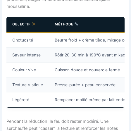
mousseline.
OBJECTIF
MÉTHODE
Onctuosité
Beurre froid + crème tiède, mixage cour
Saveur intense
Rôtir 20-30 min à 190°C avant mixage
Couleur vive
Cuisson douce et couvercle fermé
Texture rustique
Presse-purée + peau conservée
Légèreté
Remplacer moitié crème par lait entier
Pendant la réduction, le feu doit rester modéré. Une
surchauffe peut “casser” la texture et renforcer les notes