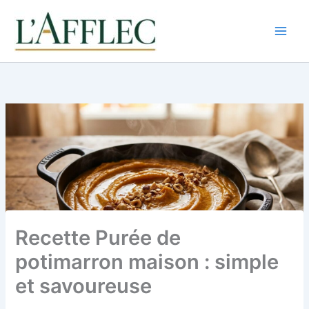
Aller
au
contenu
Recette Purée de
potimarron maison : simple
et savoureuse