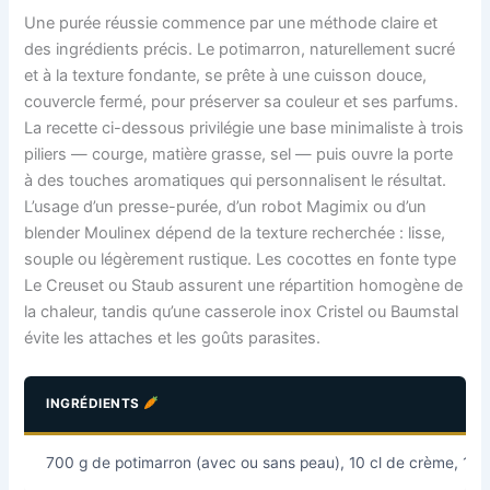
Une purée réussie commence par une méthode claire et
des ingrédients précis. Le potimarron, naturellement sucré
et à la texture fondante, se prête à une cuisson douce,
couvercle fermé, pour préserver sa couleur et ses parfums.
La recette ci-dessous privilégie une base minimaliste à trois
piliers — courge, matière grasse, sel — puis ouvre la porte
à des touches aromatiques qui personnalisent le résultat.
L’usage d’un presse-purée, d’un robot Magimix ou d’un
blender Moulinex dépend de la texture recherchée : lisse,
souple ou légèrement rustique. Les cocottes en fonte type
Le Creuset ou Staub assurent une répartition homogène de
la chaleur, tandis qu’une casserole inox Cristel ou Baumstal
évite les attaches et les goûts parasites.
INGRÉDIENTS
700 g de potimarron (avec ou sans peau), 10 cl de crème, 10 g d