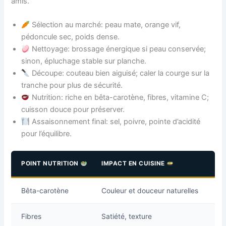
amis.
Sélection au marché: peau mate, orange vif,
pédoncule sec, poids dense.
Nettoyage: brossage énergique si peau conservée;
sinon, épluchage stable sur planche.
Découpe: couteau bien aiguisé; caler la courge sur la
tranche pour plus de sécurité.
Nutrition: riche en bêta-carotène, fibres, vitamine C;
cuisson douce pour préserver.
Assaisonnement final: sel, poivre, pointe d’acidité
pour l’équilibre.
POINT NUTRITION
IMPACT EN CUISINE
A
Bêta-carotène
Couleur et douceur naturelles
Aj
Fibres
Satiété, texture
Pe