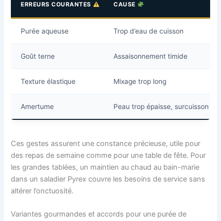
ERREURS COURANTES
CAUSE
Purée aqueuse
Trop d’eau de cuisson
Goût terne
Assaisonnement timide
Texture élastique
Mixage trop long
Amertume
Peau trop épaisse, surcuisson
Ces gestes assurent une constance précieuse, utile pour
des repas de semaine comme pour une table de fête. Pour
les grandes tablées, un maintien au chaud au bain-marie
dans un saladier Pyrex couvre les besoins de service sans
altérer l’onctuosité.
Variantes gourmandes et accords pour une purée de