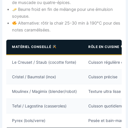
de muscade ou quatre-épices.
Beurre froid en fin de mélange pour une émulsion
soyeuse.
Alternative: rôtir la chair 25-30 min à 190°C pour des
notes caramélisées.
MATÉRIEL CONSEILLÉ
RÔLE EN CUISINE
Le Creuset / Staub (cocotte fonte)
Cuisson régulière et
Cristel / Baumstal (inox)
Cuisson précise
Moulinex / Magimix (blender/robot)
Texture ultra lisse
Tefal / Lagostina (casseroles)
Cuisson quotidienne
Pyrex (bols/verre)
Pesée et bain-marie