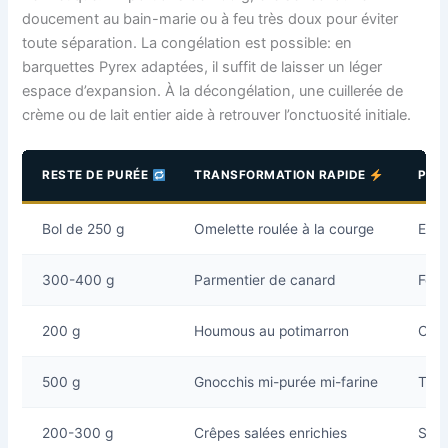
doucement au bain-marie ou à feu très doux pour éviter
toute séparation. La congélation est possible: en
barquettes Pyrex adaptées, il suffit de laisser un léger
espace d’expansion. À la décongélation, une cuillerée de
crème ou de lait entier aide à retrouver l’onctuosité initiale.
RESTE DE PURÉE
TRANSFORMATION RAPIDE
PLU
Bol de 250 g
Omelette roulée à la courge
Extr
300-400 g
Parmentier de canard
Fond
200 g
Houmous au potimarron
Coul
500 g
Gnocchis mi-purée mi-farine
Text
200-300 g
Crêpes salées enrichies
Soup