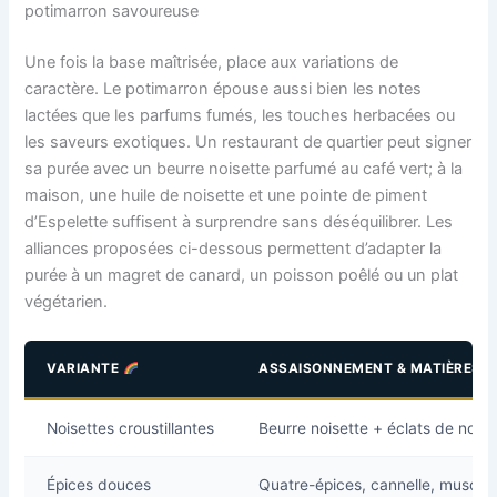
potimarron savoureuse
Une fois la base maîtrisée, place aux variations de
caractère. Le potimarron épouse aussi bien les notes
lactées que les parfums fumés, les touches herbacées ou
les saveurs exotiques. Un restaurant de quartier peut signer
sa purée avec un beurre noisette parfumé au café vert; à la
maison, une huile de noisette et une pointe de piment
d’Espelette suffisent à surprendre sans déséquilibrer. Les
alliances proposées ci-dessous permettent d’adapter la
purée à un magret de canard, un poisson poêlé ou un plat
végétarien.
VARIANTE
ASSAISONNEMENT & MATIÈRES 
Noisettes croustillantes
Beurre noisette + éclats de noiset
Épices douces
Quatre-épices, cannelle, musca