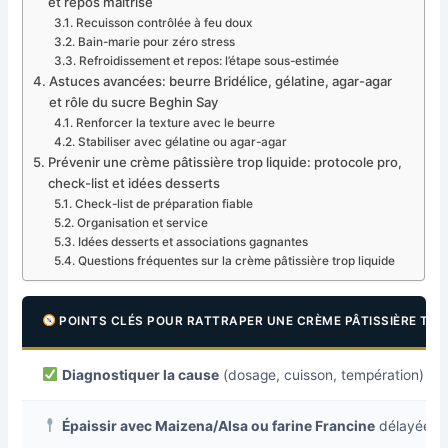
et repos maîtrisé
Recuisson contrôlée à feu doux
Bain-marie pour zéro stress
Refroidissement et repos: l’étape sous-estimée
Astuces avancées: beurre Bridélice, gélatine, agar-agar
et rôle du sucre Beghin Say
Renforcer la texture avec le beurre
Stabiliser avec gélatine ou agar-agar
Prévenir une crème pâtissière trop liquide: protocole pro,
check-list et idées desserts
Check-list de préparation fiable
Organisation et service
Idées desserts et associations gagnantes
Questions fréquentes sur la crème pâtissière trop liquide
POINTS CLÉS POUR RATTRAPER UNE CRÈME PÂTISSIÈRE TRO
Diagnostiquer la cause
(dosage, cuisson, températion) ava
Épaissir avec Maizena/Alsa ou farine Francine
délayée à f