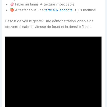
Filtrer au tamis ➜ texture impeccable
À tester sous une
tarte aux abricots
➜ jus maîtrisé
Besoin de voir le geste? Une démonstration vidéo aide
souvent à caler la vitesse de fouet et la densité finale.