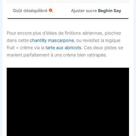
Goût déséquilibré
Ajuster sucre
Beghin Say
Pour encore plus d’idées de finitions aériennes, piochez
dans cette
chantilly mascarpone
, ou revisitez la logique
fruit + crème via la
tarte aux abricots
. Ces deux pistes se
marient parfaitement à une crème bien rattrapée.