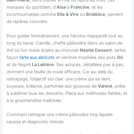
bain-marie
, sans oublier le rôle du repos au froid. Les
marques du quotidien, d’
Alsa
à
Francine
, et les
incontournables comme
Elle & Vire
ou
Bridélice
, servent
de repères concrets.
Pour guider l’entraînement, une héroïne réapparaît tout au
long du texte: Camille, cheffe pâtissière dans un salon de
thé où l’on marie éclairs au chocolat
Nestlé Dessert
, tartes
façon
tarte aux abricots
et verrines inspirées des pots
Gü
et de l’esprit
La Laitière
. Ses astuces, détaillées pas à pas,
donnent une feuille de route efficace. Car au-delà du
rattrapage, l’objectif est clair: une crème qui se tient,
soyeuse, brillante, parfumée aux gousses de
Vahiné
, prête
à sublimer tous les desserts. Place aux méthodes fiables, et
à la gourmandise maîtrisée.
Comment rattraper une crème pâtissière trop liquide:
causes et diagnostic minute