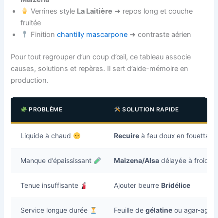
Verrines style
La Laitière
➜ repos long et couche
fruitée
Finition
chantilly mascarpone
➜ contraste aérien
Pour tout regrouper d’un coup d’œil, ce tableau associe
causes, solutions et repères. Il sert d’aide-mémoire en
production.
PROBLÈME
SOLUTION RAPIDE
Liquide à chaud
Recuire
à feu doux en fouettant
Manque d’épaississant
Maizena/Alsa
délayée à froid
Tenue insuffisante
Ajouter beurre
Bridélice
Service longue durée
Feuille de
gélatine
ou agar-agar