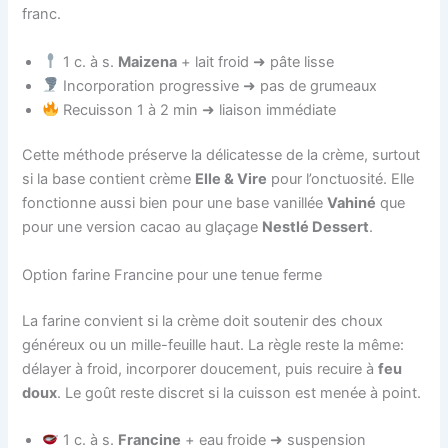
franc.
1 c. à s.
Maizena
+ lait froid ➜ pâte lisse
Incorporation progressive ➜ pas de grumeaux
Recuisson 1 à 2 min ➜ liaison immédiate
Cette méthode préserve la délicatesse de la crème, surtout
si la base contient crème
Elle & Vire
pour l’onctuosité. Elle
fonctionne aussi bien pour une base vanillée
Vahiné
que
pour une version cacao au glaçage
Nestlé Dessert
.
Option farine Francine pour une tenue ferme
La farine convient si la crème doit soutenir des choux
généreux ou un mille-feuille haut. La règle reste la même:
délayer à froid, incorporer doucement, puis recuire à
feu
doux
. Le goût reste discret si la cuisson est menée à point.
1 c. à s.
Francine
+ eau froide ➜ suspension