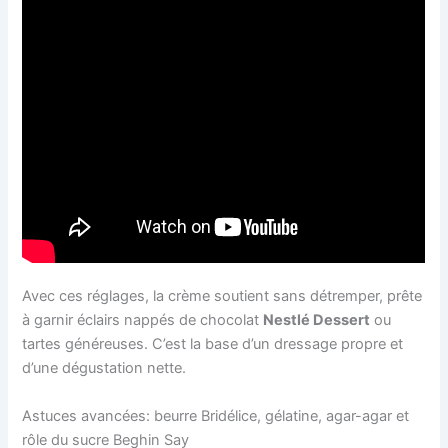
Avec ces réglages, la crème soutient sans détremper, prête
à garnir éclairs nappés de chocolat
Nestlé Dessert
ou
tartes généreuses. C’est la base d’un dressage propre et
d’une dégustation nette.
Astuces avancées: beurre Bridélice, gélatine, agar-agar et
rôle du sucre Beghin Say