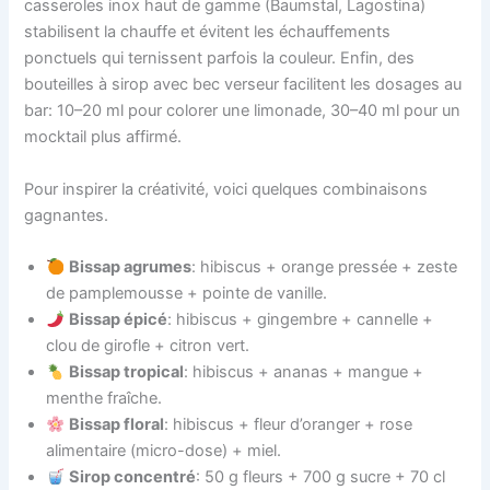
casseroles inox haut de gamme (Baumstal, Lagostina)
stabilisent la chauffe et évitent les échauffements
ponctuels qui ternissent parfois la couleur. Enfin, des
bouteilles à sirop avec bec verseur facilitent les dosages au
bar: 10–20 ml pour colorer une limonade, 30–40 ml pour un
mocktail plus affirmé.
Pour inspirer la créativité, voici quelques combinaisons
gagnantes.
Bissap agrumes
: hibiscus + orange pressée + zeste
de pamplemousse + pointe de vanille.
Bissap épicé
: hibiscus + gingembre + cannelle +
clou de girofle + citron vert.
Bissap tropical
: hibiscus + ananas + mangue +
menthe fraîche.
Bissap floral
: hibiscus + fleur d’oranger + rose
alimentaire (micro-dose) + miel.
Sirop concentré
: 50 g fleurs + 700 g sucre + 70 cl