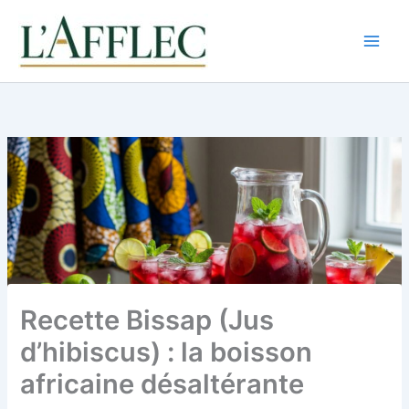
Aller
au
contenu
Recette Bissap (Jus
d’hibiscus) : la boisson
africaine désaltérante