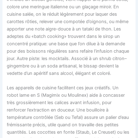
colore une meringue italienne ou un glaçage miroir. En
cuisine salée, on le réduit légèrement pour laquer des
carottes rôties, relever une compotée d’oignons, ou même
apporter une note aigre-douce à un tataki de thon. Les
adeptes du «batch cooking» trouvent dans le sirop un
concentré pratique: une base que l’on dilue à la demande
pour des boissons régulières sans refaire l’infusion chaque
jour. Autre piste: les mocktails. Associé à un shrub citron–
gingembre ou à un soda artisanal, le bissap devient la
vedette d’un apéritif sans alcool, élégant et coloré.
Les appareils de cuisine facilitent ces jeux créatifs. Un
robot lame en S (Magimix ou Moulinex) aide à concasser
très grossièrement les calices avant infusion, pour
renforcer l’extraction en douceur. Une bouilloire à
température contrôlée (Seb ou Tefal) assure un palier d’eau
frémissante précis, utile quand on travaille des petites
quantités. Les cocottes en fonte (Staub, Le Creuset) ou les