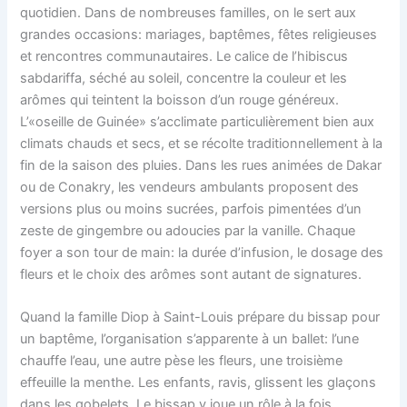
quotidien. Dans de nombreuses familles, on le sert aux
grandes occasions: mariages, baptêmes, fêtes religieuses
et rencontres communautaires. Le calice de l’hibiscus
sabdariffa, séché au soleil, concentre la couleur et les
arômes qui teintent la boisson d’un rouge généreux.
L’«oseille de Guinée» s’acclimate particulièrement bien aux
climats chauds et secs, et se récolte traditionnellement à la
fin de la saison des pluies. Dans les rues animées de Dakar
ou de Conakry, les vendeurs ambulants proposent des
versions plus ou moins sucrées, parfois pimentées d’un
zeste de gingembre ou adoucies par la vanille. Chaque
foyer a son tour de main: la durée d’infusion, le dosage des
fleurs et le choix des arômes sont autant de signatures.
Quand la famille Diop à Saint-Louis prépare du bissap pour
un baptême, l’organisation s’apparente à un ballet: l’une
chauffe l’eau, une autre pèse les fleurs, une troisième
effeuille la menthe. Les enfants, ravis, glissent les glaçons
dans les gobelets. Le bissap y joue un rôle à la fois