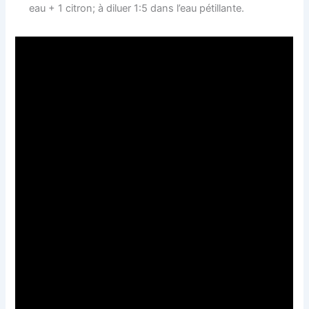
eau + 1 citron; à diluer 1:5 dans l’eau pétillante.