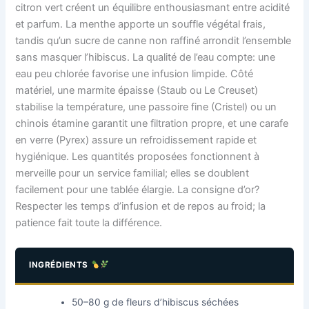
citron vert créent un équilibre enthousiasmant entre acidité
et parfum. La menthe apporte un souffle végétal frais,
tandis qu’un sucre de canne non raffiné arrondit l’ensemble
sans masquer l’hibiscus. La qualité de l’eau compte: une
eau peu chlorée favorise une infusion limpide. Côté
matériel, une marmite épaisse (Staub ou Le Creuset)
stabilise la température, une passoire fine (Cristel) ou un
chinois étamine garantit une filtration propre, et une carafe
en verre (Pyrex) assure un refroidissement rapide et
hygiénique. Les quantités proposées fonctionnent à
merveille pour un service familial; elles se doublent
facilement pour une tablée élargie. La consigne d’or?
Respecter les temps d’infusion et de repos au froid; la
patience fait toute la différence.
INGRÉDIENTS
50–80 g de fleurs d’hibiscus séchées