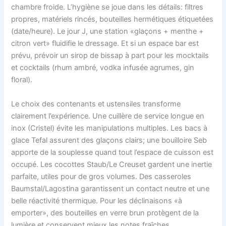
chambre froide. L’hygiène se joue dans les détails: filtres
propres, matériels rincés, bouteilles hermétiques étiquetées
(date/heure). Le jour J, une station «glaçons + menthe +
citron vert» fluidifie le dressage. Et si un espace bar est
prévu, prévoir un sirop de bissap à part pour les mocktails
et cocktails (rhum ambré, vodka infusée agrumes, gin
floral).
Le choix des contenants et ustensiles transforme
clairement l’expérience. Une cuillère de service longue en
inox (Cristel) évite les manipulations multiples. Les bacs à
glace Tefal assurent des glaçons clairs; une bouilloire Seb
apporte de la souplesse quand tout l’espace de cuisson est
occupé. Les cocottes Staub/Le Creuset gardent une inertie
parfaite, utiles pour de gros volumes. Des casseroles
Baumstal/Lagostina garantissent un contact neutre et une
belle réactivité thermique. Pour les déclinaisons «à
emporter», des bouteilles en verre brun protègent de la
lumière et conservent mieux les notes fraîches.