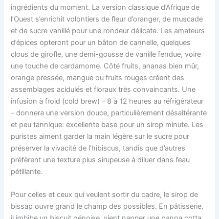
ingrédients du moment. La version classique d’Afrique de
l’Ouest s’enrichit volontiers de fleur d’oranger, de muscade
et de sucre vanillé pour une rondeur délicate. Les amateurs
d’épices opteront pour un bâton de cannelle, quelques
clous de girofle, une demi-gousse de vanille fendue, voire
une touche de cardamome. Côté fruits, ananas bien mûr,
orange pressée, mangue ou fruits rouges créent des
assemblages acidulés et floraux très convaincants. Une
infusion à froid (cold brew) – 8 à 12 heures au réfrigérateur
– donnera une version douce, particulièrement désaltérante
et peu tannique: excellente base pour un sirop minute. Les
puristes aiment garder la main légère sur le sucre pour
préserver la vivacité de l’hibiscus, tandis que d’autres
préfèrent une texture plus sirupeuse à diluer dans l’eau
pétillante.
Pour celles et ceux qui veulent sortir du cadre, le sirop de
bissap ouvre grand le champ des possibles. En pâtisserie,
il imbibe un biscuit génoise, vient napper une panna cotta,