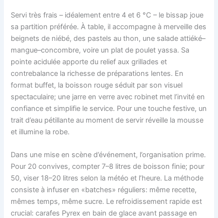
Servi très frais – idéalement entre 4 et 6 °C – le bissap joue
sa partition préférée. À table, il accompagne à merveille des
beignets de niébé, des pastels au thon, une salade attiéké–
mangue–concombre, voire un plat de poulet yassa. Sa
pointe acidulée apporte du relief aux grillades et
contrebalance la richesse de préparations lentes. En
format buffet, la boisson rouge séduit par son visuel
spectaculaire; une jarre en verre avec robinet met l’invité en
confiance et simplifie le service. Pour une touche festive, un
trait d’eau pétillante au moment de servir réveille la mousse
et illumine la robe.
Dans une mise en scène d’événement, l’organisation prime.
Pour 20 convives, compter 7–8 litres de boisson finie; pour
50, viser 18–20 litres selon la météo et l’heure. La méthode
consiste à infuser en «batches» réguliers: même recette,
mêmes temps, même sucre. Le refroidissement rapide est
crucial: carafes Pyrex en bain de glace avant passage en