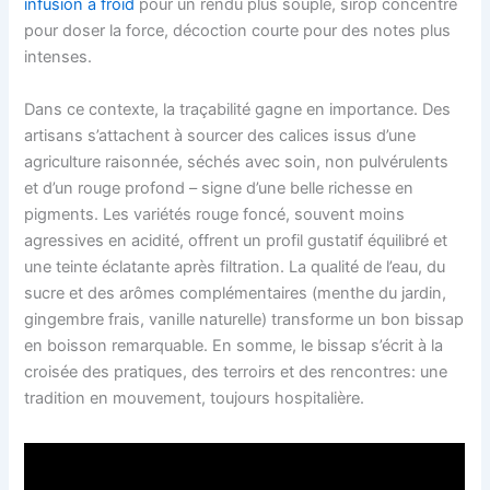
infusion à froid
pour un rendu plus souple, sirop concentré
pour doser la force, décoction courte pour des notes plus
intenses.
Dans ce contexte, la traçabilité gagne en importance. Des
artisans s’attachent à sourcer des calices issus d’une
agriculture raisonnée, séchés avec soin, non pulvérulents
et d’un rouge profond – signe d’une belle richesse en
pigments. Les variétés rouge foncé, souvent moins
agressives en acidité, offrent un profil gustatif équilibré et
une teinte éclatante après filtration. La qualité de l’eau, du
sucre et des arômes complémentaires (menthe du jardin,
gingembre frais, vanille naturelle) transforme un bon bissap
en boisson remarquable. En somme, le bissap s’écrit à la
croisée des pratiques, des terroirs et des rencontres: une
tradition en mouvement, toujours hospitalière.