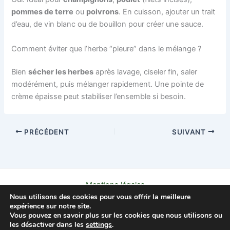
pommes de terre
ou
poivrons
. En cuisson, ajouter un trait
d’eau, de vin blanc ou de bouillon pour créer une sauce.
Comment éviter que l’herbe “pleure” dans le mélange ?
Bien
sécher les herbes
après lavage, ciseler fin, saler
modérément, puis mélanger rapidement. Une pointe de
crème épaisse peut stabiliser l’ensemble si besoin.
PRÉCÉDENT
SUIVANT
Mentions légales
Nous utilisons des cookies pour vous offrir la meilleure
Politique de confidentialité
expérience sur notre site.
Contact
Vous pouvez en savoir plus sur les cookies que nous utilisons ou
À propos
les désactiver dans les
settings
.