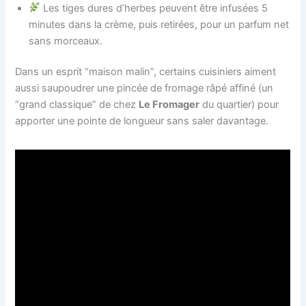
Les tiges dures d’herbes peuvent être infusées 5
minutes dans la crème, puis retirées, pour un parfum net
sans morceaux.
Dans un esprit “maison malin”, certains cuisiniers aiment
aussi saupoudrer une pincée de fromage râpé affiné (un
“grand classique” de chez
Le Fromager
du quartier) pour
apporter une pointe de longueur sans saler davantage.