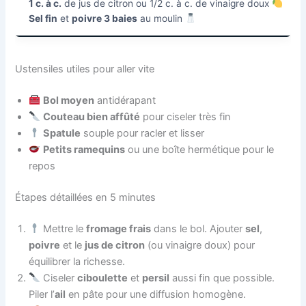
1 c. à c.
de jus de citron ou 1/2 c. à c. de vinaigre doux
Sel fin
et
poivre 3 baies
au moulin
Ustensiles utiles pour aller vite
Bol moyen
antidérapant
Couteau bien affûté
pour ciseler très fin
Spatule
souple pour racler et lisser
Petits ramequins
ou une boîte hermétique pour le
repos
Étapes détaillées en 5 minutes
Mettre le
fromage frais
dans le bol. Ajouter
sel
,
poivre
et le
jus de citron
(ou vinaigre doux) pour
équilibrer la richesse.
Ciseler
ciboulette
et
persil
aussi fin que possible.
Piler l’
ail
en pâte pour une diffusion homogène.