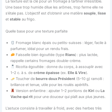
La texture est la clé pour un fromage à tartiner irrésistible.
Une base trop humide dilue les arômes, trop ferme elle ne
s’étale pas. L’objectif est d’obtenir une matière
souple
,
lisse
et
stable
au frigo.
Quelle base pour une texture parfaite
Fromage blanc épais ou petits-suisses : léger, facile à
parfumer, idéal pour un rendu frais.
Faisselle bien égouttée (type
Rians
) : plus lactée,
rappelle certains fromages double-crème.
Ricotta égouttée : donne du corps, à assouplir avec
1–2 c. à s. de
crème épaisse
(ex.
Elle & Vire
).
Toucher de
beurre doux Président
(5–10 g) ramolli :
brillance et tenue, utile pour les roulés apéritifs.
Version enfantine : ajouter 1–2 portions de
Kiri
ou
La
Vache qui rit
pour une douceur qui plaît aux plus jeunes.
L’astuce consiste à travailler à froid, avec des herbes très