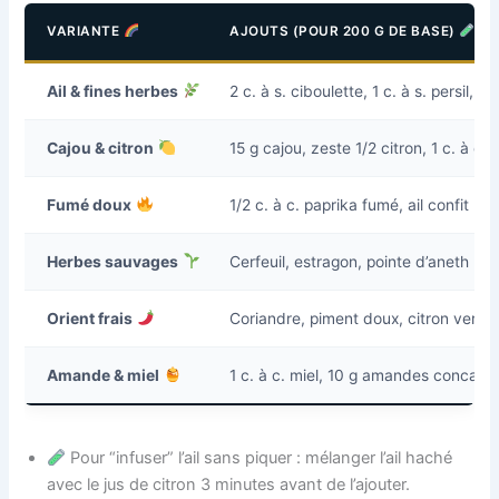
VARIANTE
AJOUTS (POUR 200 G DE BASE)
Ail & fines herbes
2 c. à s. ciboulette, 1 c. à s. persil, 1
Cajou & citron
15 g cajou, zeste 1/2 citron, 1 c. à c. j
Fumé doux
1/2 c. à c. paprika fumé, ail confit
Herbes sauvages
Cerfeuil, estragon, pointe d’aneth
Orient frais
Coriandre, piment doux, citron vert
Amande & miel
1 c. à c. miel, 10 g amandes concass
Pour “infuser” l’ail sans piquer : mélanger l’ail haché
avec le jus de citron 3 minutes avant de l’ajouter.