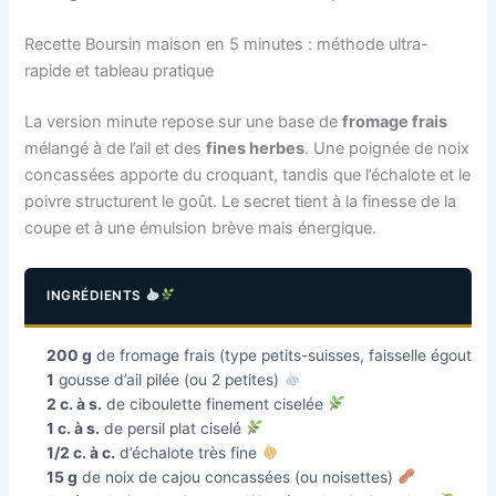
Recette Boursin maison en 5 minutes : méthode ultra-
rapide et tableau pratique
La version minute repose sur une base de
fromage frais
mélangé à de l’ail et des
fines herbes
. Une poignée de noix
concassées apporte du croquant, tandis que l’échalote et le
poivre structurent le goût. Le secret tient à la finesse de la
coupe et à une émulsion brève mais énergique.
INGRÉDIENTS
200 g
de fromage frais (type petits-suisses, faisselle égoutt
1
gousse d’ail pilée (ou 2 petites)
2 c. à s.
de ciboulette finement ciselée
1 c. à s.
de persil plat ciselé
1/2 c. à c.
d’échalote très fine
15 g
de noix de cajou concassées (ou noisettes)