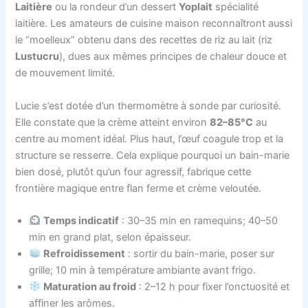
Laitière
ou la rondeur d’un dessert
Yoplait
spécialité
laitière. Les amateurs de cuisine maison reconnaîtront aussi
le “moelleux” obtenu dans des recettes de riz au lait (riz
Lustucru
), dues aux mêmes principes de chaleur douce et
de mouvement limité.
Lucie s’est dotée d’un thermomètre à sonde par curiosité.
Elle constate que la crème atteint environ
82–85°C
au
centre au moment idéal. Plus haut, l’œuf coagule trop et la
structure se resserre. Cela explique pourquoi un bain-marie
bien dosé, plutôt qu’un four agressif, fabrique cette
frontière magique entre flan ferme et crème veloutée.
Temps indicatif
: 30–35 min en ramequins; 40–50
min en grand plat, selon épaisseur.
Refroidissement
: sortir du bain-marie, poser sur
grille; 10 min à température ambiante avant frigo.
Maturation au froid
: 2–12 h pour fixer l’onctuosité et
affiner les arômes.