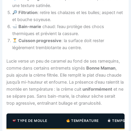
une texture satinée.
Filtration
: retire les chalazes et les bulles; aspect net
et bouche soyeuse.
Bain-marie
chaud: l’eau protège des chocs
thermiques et prévient la cassure.
Cuisson progressive
: la surface doit rester
légèrement tremblotante au centre.
Lucie verse un peu de caramel au fond de ses ramequins,
comme dans certains entremets signés
Bonne Maman
,
puis ajoute la crème filtrée. Elle remplit le plat d’eau chaude
jusqu’à mi-hauteur et enfourne. La présence d’eau ralentit la
montée en température : la crème cuit
uniformément
et ne
se sépare pas. Sans bain-marie, la chaleur sèche serait
trop agressive, entraînant bullage et granulosité.
TYPE DE MOULE
TEMPÉRATURE
TEMPS IN