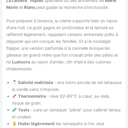
La Laitière
,
Yoplait
spécialité ou des entremets de
Marie
Morin
et
Rians
peut guider la recherche d’onctuosité.
Pour préparer à l’avance, la crème supporte bien un repos
d’une nuit. Le goût gagne en profondeur et la texture se
raffermit légèrement, rappelant certains entremets prêts à
déguster qui ont conquis les familles. Et si la nostalgie
frappe, une version parfumée à la cannelle évoque les
gâteaux de grand-mère que l’on croisait près des pâtes et
riz
Lustucru
au rayon d’antan, clin d’œil à des cuisines
chaleureuses.
Salinité maîtrisée
: une micro pincée de sel rehausse
la vanille sans s’imposer.
Thermomètre
: viser 82–85°C à cœur; au-delà,
risque de grain.
Tests
: cuire un ramequin “pilote” pour calibrer temps
et couleur.
Huiler légèrement
les ramequins si l’on veut