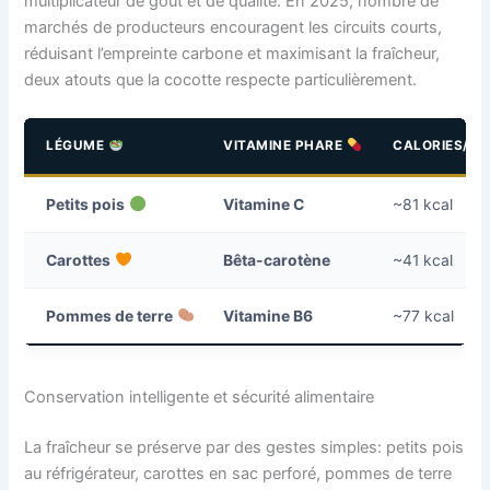
multiplicateur de goût et de qualité. En 2025, nombre de
marchés de producteurs encouragent les circuits courts,
réduisant l’empreinte carbone et maximisant la fraîcheur,
deux atouts que la cocotte respecte particulièrement.
LÉGUME
VITAMINE PHARE
CALORIES/10
Petits pois
Vitamine C
~81 kcal
Carottes
Bêta-carotène
~41 kcal
Pommes de terre
Vitamine B6
~77 kcal
Conservation intelligente et sécurité alimentaire
La fraîcheur se préserve par des gestes simples: petits pois
au réfrigérateur, carottes en sac perforé, pommes de terre