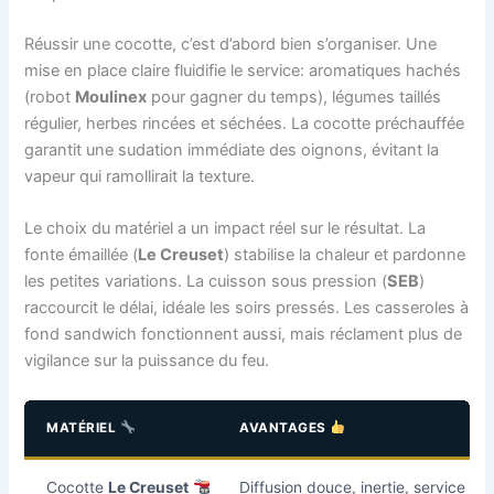
Réussir une cocotte, c’est d’abord bien s’organiser. Une
mise en place claire fluidifie le service: aromatiques hachés
(robot
Moulinex
pour gagner du temps), légumes taillés
régulier, herbes rincées et séchées. La cocotte préchauffée
garantit une sudation immédiate des oignons, évitant la
vapeur qui ramollirait la texture.
Le choix du matériel a un impact réel sur le résultat. La
fonte émaillée (
Le Creuset
) stabilise la chaleur et pardonne
les petites variations. La cuisson sous pression (
SEB
)
raccourcit le délai, idéale les soirs pressés. Les casseroles à
fond sandwich fonctionnent aussi, mais réclament plus de
vigilance sur la puissance du feu.
MATÉRIEL
AVANTAGES
Cocotte
Le Creuset
Diffusion douce, inertie, service à 