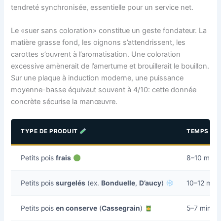
tendreté synchronisée, essentielle pour un service net.
Le «suer sans coloration» constitue un geste fondateur. La
matière grasse fond, les oignons s’attendrissent, les
carottes s’ouvrent à l’aromatisation. Une coloration
excessive amènerait de l’amertume et brouillerait le bouillon.
Sur une plaque à induction moderne, une puissance
moyenne-basse équivaut souvent à 4/10: cette donnée
concrète sécurise la manœuvre.
TYPE DE PRODUIT
TEMPS CO
Petits pois
frais
8–10 min 
Petits pois
surgelés
(ex.
Bonduelle
,
D’aucy
)
10–12 min
Petits pois
en conserve
(
Cassegrain
)
5–7 min