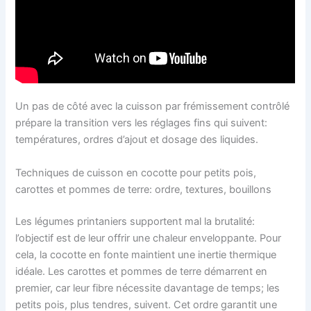
Un pas de côté avec la cuisson par frémissement contrôlé
prépare la transition vers les réglages fins qui suivent:
températures, ordres d’ajout et dosage des liquides.
Techniques de cuisson en cocotte pour petits pois,
carottes et pommes de terre: ordre, textures, bouillons
Les légumes printaniers supportent mal la brutalité:
l’objectif est de leur offrir une chaleur enveloppante. Pour
cela, la cocotte en fonte maintient une inertie thermique
idéale. Les carottes et pommes de terre démarrent en
premier, car leur fibre nécessite davantage de temps; les
petits pois, plus tendres, suivent. Cet ordre garantit une