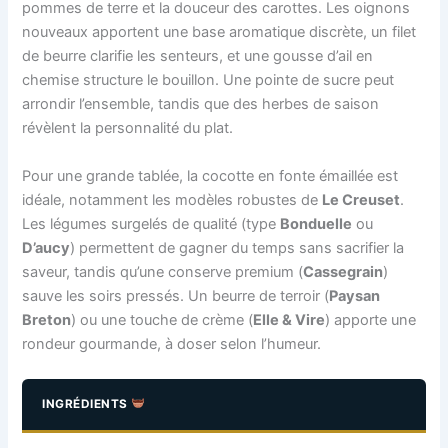
pommes de terre et la douceur des carottes. Les oignons
nouveaux apportent une base aromatique discrète, un filet
de beurre clarifie les senteurs, et une gousse d’ail en
chemise structure le bouillon. Une pointe de sucre peut
arrondir l’ensemble, tandis que des herbes de saison
révèlent la personnalité du plat.
Pour une grande tablée, la cocotte en fonte émaillée est
idéale, notamment les modèles robustes de
Le Creuset
.
Les légumes surgelés de qualité (type
Bonduelle
ou
D’aucy
) permettent de gagner du temps sans sacrifier la
saveur, tandis qu’une conserve premium (
Cassegrain
)
sauve les soirs pressés. Un beurre de terroir (
Paysan
Breton
) ou une touche de crème (
Elle & Vire
) apporte une
rondeur gourmande, à doser selon l’humeur.
INGRÉDIENTS