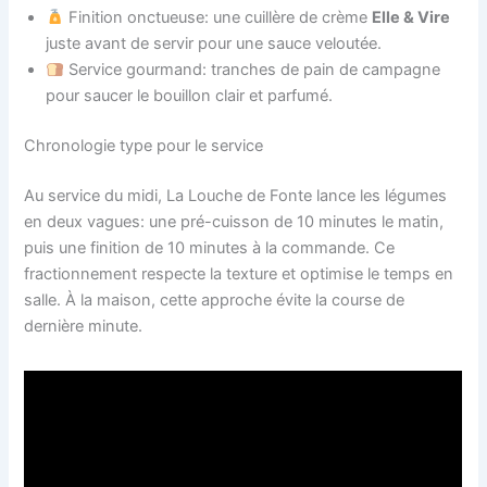
Finition onctueuse: une cuillère de crème
Elle & Vire
juste avant de servir pour une sauce veloutée.
Service gourmand: tranches de pain de campagne
pour saucer le bouillon clair et parfumé.
Chronologie type pour le service
Au service du midi, La Louche de Fonte lance les légumes
en deux vagues: une pré-cuisson de 10 minutes le matin,
puis une finition de 10 minutes à la commande. Ce
fractionnement respecte la texture et optimise le temps en
salle. À la maison, cette approche évite la course de
dernière minute.