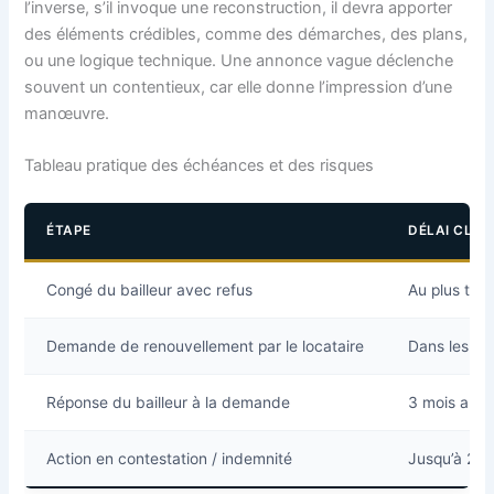
l’inverse, s’il invoque une reconstruction, il devra apporter
des éléments crédibles, comme des démarches, des plans,
ou une logique technique. Une annonce vague déclenche
souvent un contentieux, car elle donne l’impression d’une
manœuvre.
Tableau pratique des échéances et des risques
ÉTAPE
DÉLAI CLÉ
Congé du bailleur avec refus
Au plus tar
Demande de renouvellement par le locataire
Dans les 6 
Réponse du bailleur à la demande
3 mois après
Action en contestation / indemnité
Jusqu’à 2 an