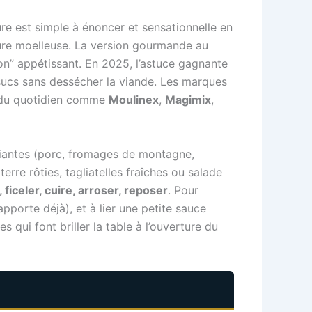
ure est simple à énoncer et sensationnelle en
ture moelleuse. La version gourmande au
on” appétissant. En 2025, l’astuce gagnante
sucs sans dessécher la viande. Les marques
és du quotidien comme
Moulinex
,
Magimix
,
ariantes (porc, fromages de montagne,
e rôties, tagliatelles fraîches ou salade
 ficeler, cuire, arroser, reposer
. Pour
apporte déjà), et à lier une petite sauce
s qui font briller la table à l’ouverture du