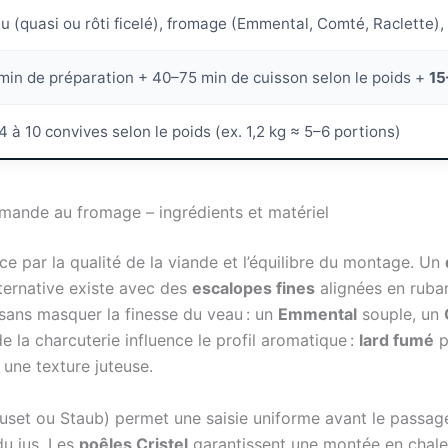
u (quasi ou rôti ficelé), fromage (Emmental, Comté, Raclette),
min de préparation + 40–75 min de cuisson selon le poids +
15
4 à 10 convives selon le poids (ex. 1,2 kg ≈ 5–6 portions)
urmande au fromage – ingrédients et matériel
par la qualité de la viande et l’équilibre du montage. Un
ternative existe avec des
escalopes fines
alignées en ruban
sans masquer la finesse du veau : un
Emmental
souple, un
e la charcuterie influence le profil aromatique :
lard fumé
p
e une texture juteuse.
uset ou Staub) permet une saisie uniforme avant le passag
du jus. Les
poêles Cristel
garantissent une montée en chaleu