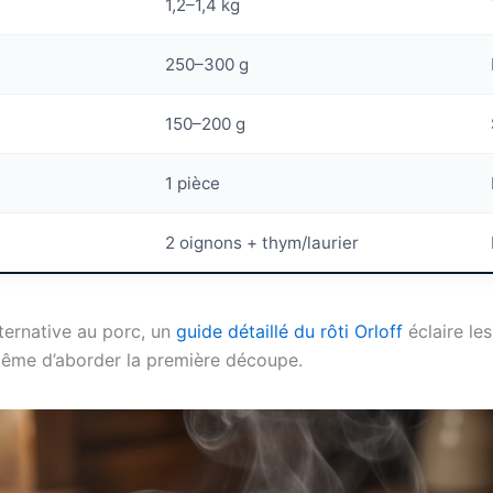
1,2–1,4 kg
250–300 g
150–200 g
1 pièce
2 oignons + thym/laurier
lternative au porc, un
guide détaillé du rôti Orloff
éclaire le
 même d’aborder la première découpe.