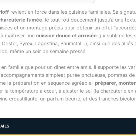
loff
revient en force dans les cuisines familiales. Sa signat
charcuterie fumée
, le tout rôti doucement jusqu’à une tex
isées et un montage précis pour obtenir un effet “accordé
 à maîtriser une
cuisson douce et arrosée
qui sublime les 
, Cristel, Pyrex, Lagostina, Baumstal…), ainsi que des alli
fluide, même un soir de semaine pressé.
en famille que pour un dîner entre amis. Il supporte les v
 accompagnements simples : purée onctueuse, pommes de terr
me la préparation en séquence agréable :
préparer, monter,
 la température à cœur, à ajuster le sel (la charcuterie en 
eine croustillante, un parfum beurré, et des tranches bicolore
AILS