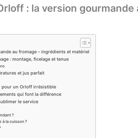
Orloff : la version gourmande
mande au fromage – ingrédients et matériel
age : montage, ficelage et tenue
pro
atures et jus parfait
our un Orloff irrésistible
ments qui font la différence
ublimer le service
ondant ?
à la cuisson ?
?