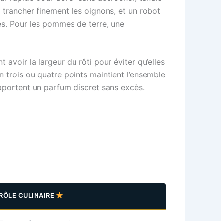
 trancher finement les oignons, et un robot
s. Pour les pommes de terre, une
 avoir la largeur du rôti pour éviter qu’elles
n trois ou quatre points maintient l’ensemble
apportent un parfum discret sans excès.
RÔLE CULINAIRE