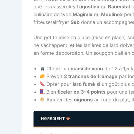
que les casseroles
Lagostina
ou
Baumstal
s
culinaire de type
Magimix
ou
Moulinex
peut
friteuse/airfryer
Seb
donne un accompagnemen
Une petite mise en place (mise en place) soig
ne s’échappent, et les lanières de lard doive
en forme d’accordéon. Un soupçon d’ail en c
Choisir un
quasi de veau
de 1,2 à 1,5 
Prévoir
2 tranches de fromage
par inc
Opter pour
lard fumé
si un goût plus 
Bien
ficeler en 3–4 points
pour une te
Ajouter des
oignons
au fond du plat, il
INGRÉDIENT