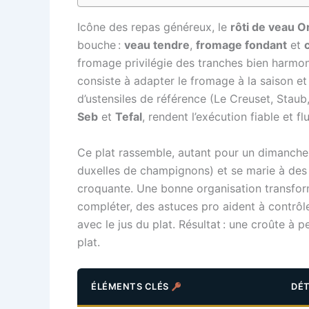
Icône des repas généreux, le
rôti de veau Or
bouche :
veau tendre
,
fromage fondant
et
fromage privilégie des tranches bien harmon
consiste à adapter le fromage à la saison et
d’ustensiles de référence (Le Creuset, Staub
Seb
et
Tefal
, rendent l’exécution fiable et 
Ce plat rassemble, autant pour un dimanche 
duxelles de champignons) et se marie à des
croquante. Une bonne organisation transfor
compléter, des astuces pro aident à contrôler
avec le jus du plat. Résultat : une croûte à p
plat.
ÉLÉMENTS CLÉS
DÉT