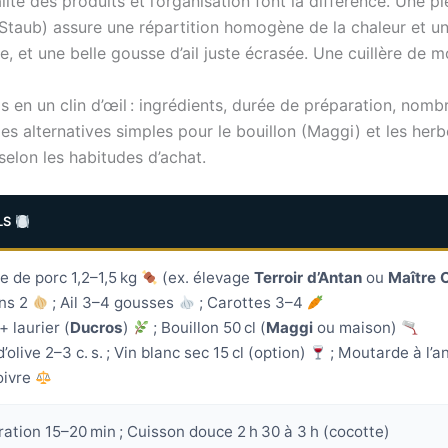
lité des produits et l’organisation font la différence. Une pi
Staub) assure une répartition homogène de la chaleur et un
vre, et une belle gousse d’ail juste écrasée. Une cuillère de
s en un clin d’œil : ingrédients, durée de préparation, nom
es alternatives simples pour le bouillon (Maggi) et les her
selon les habitudes d’achat.
LS
e de porc 1,2–1,5 kg
(ex. élevage
Terroir d’Antan
ou
Maître 
ns 2
; Ail 3–4 gousses
; Carottes 3–4
 laurier (
Ducros
)
; Bouillon 50 cl (
Maggi
ou maison)
d’olive 2–3 c. s. ; Vin blanc sec 15 cl (option)
; Moutarde à l’an
oivre
ation 15–20 min ; Cuisson douce 2 h 30 à 3 h (cocotte)