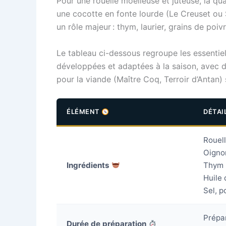
Pour une rouelle moelleuse et juteuse, la qua
une cocotte en fonte lourde (Le Creuset ou 
un rôle majeur : thym, laurier, grains de poi
Le tableau ci-dessous regroupe les essentiel
développées et adaptées à la saison, avec d
pour la viande (Maître Coq, Terroir d’Antan) 
ÉLÉMENT
DÉTAI
Rouell
Oigno
Ingrédients
Thym +
Huile 
Sel, p
Prépar
Durée de préparation