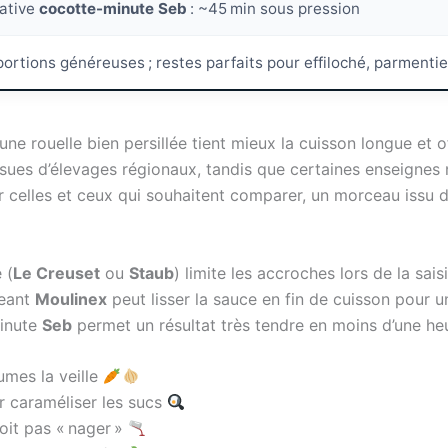
native
cocotte-minute Seb
: ~45 min sous pression
portions généreuses ; restes parfaits pour effiloché, parment
: une rouelle bien persillée tient mieux la cuisson longue et
sues d’élevages régionaux, tandis que certaines enseignes n
r celles et ceux qui souhaitent comparer, un morceau issu d’
 (
Le Creuset
ou
Staub
) limite les accroches lors de la sais
geant
Moulinex
peut lisser la sauce en fin de cuisson pour u
minute
Seb
permet un résultat très tendre en moins d’une he
umes la veille
r caraméliser les sucs
doit pas « nager »