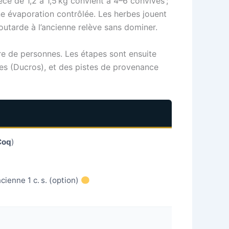
èce de 1,2 à 1,5 kg convient à 4–6 convives ;
e évaporation contrôlée. Les herbes jouent
 moutarde à l’ancienne relève sans dominer.
bre de personnes. Les étapes sont ensuite
bes (Ducros), et des pistes de provenance
Coq
)
cienne 1 c. s. (option)