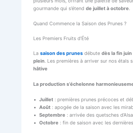
plusieurs mois, offrant une palette de saveu
gourmande qui s’étend
de juillet à octobre
.
Quand Commence la Saison des Prunes ?
Les Premiers Fruits d’Été
La
saison des prunes
débute
dès la fin jui
plein
. Les premières à arriver sur nos étals
hâtive
La production s’échelonne harmonieusement
Juillet
: premières prunes précoces et dé
Août
: apogée de la saison avec les mira
Septembre
: arrivée des quetsches d’Alsa
Octobre
: fin de saison avec les dernièr