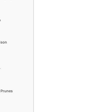
n
ison
?
s Prunes