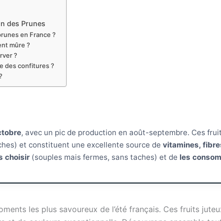
on des Prunes
runes en France ?
ent mûre ?
rver ?
re des confitures ?
?
ctobre
, avec un pic de production en août-septembre. Ces fruit
ches) et constituent une excellente source de
vitamines, fibr
s choisir
(souples mais fermes, sans taches) et de
les conso
oments les plus savoureux de l’été français. Ces fruits ju