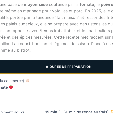
 à une base de
mayonnaise
soutenue par la
tomate
, le
poivr
invite même en marinade pour volailles et porc. En 2025, ell
ité, portée par la tendance “fait maison” et l’essor des f
les palais audacieux, elle se prépare avec des ustensiles d
ur son rapport saveur/temps imbattable, et les particuliers p
brée et des épices mesurées. Cette recette met l’accent sur la
abillaud au court-bouillon et légumes de saison. Place à une
omme au bistrot.
DURÉE DE PRÉPARATION
du commerce)
mate
15 min
(+ 30 min de repos au frais)
 piment doux)