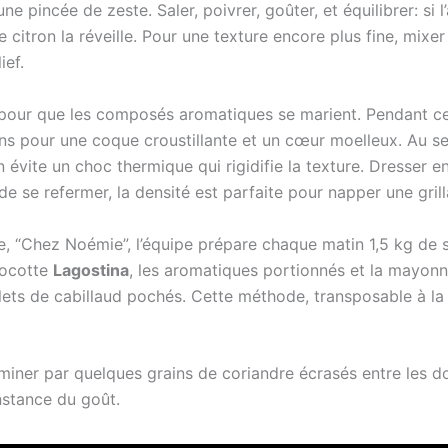
 une pincée de zeste. Saler, poivrer, goûter, et équilibrer: si
t de citron la réveille. Pour une texture encore plus fine, mi
ief.
 pour que les composés aromatiques se marient. Pendant ce 
ins pour une coque croustillante et un cœur moelleux. Au ser
 évite un choc thermique qui rigidifie la texture. Dresser en
 de se refermer, la densité est parfaite pour napper une gril
ive, “Chez Noémie”, l’équipe prépare chaque matin 1,5 kg de
 cocotte
Lagostina
, les aromatiques portionnés et la mayonn
ilets de cabillaud pochés. Cette méthode, transposable à la 
rminer par quelques grains de coriandre écrasés entre les d
nstance du goût.