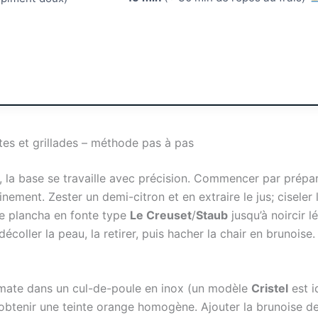
tes et grillades – méthode pas à pas
, la base se travaille avec précision. Commencer par prépar
finement. Zester un demi-citron et en extraire le jus; ciseler 
e plancha en fonte type
Le Creuset
/
Staub
jusqu’à noircir 
coller la peau, la retirer, puis hacher la chair en brunoise.
omate dans un cul-de-poule en inox (un modèle
Cristel
est i
 obtenir une teinte orange homogène. Ajouter la brunoise de 