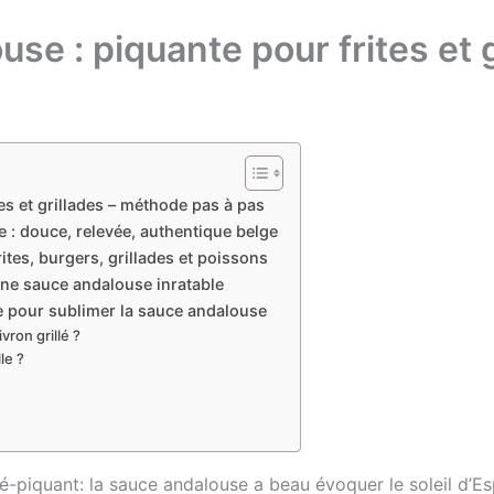
se : piquante pour frites et g
es et grillades – méthode pas à pas
 : douce, relevée, authentique belge
ites, burgers, grillades et poissons
une sauce andalouse inratable
ce pour sublimer la sauce andalouse
ron grillé ?
le ?
ré-piquant: la sauce andalouse a beau évoquer le soleil d’E