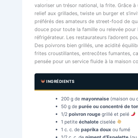
valoriser un trésor national, la frite. Grâce
relief aux grillades, twiste un burger et s’
préférés des amateurs de street-food de qual
douce pour toute la famille ou relevée pour 
réfrigérateur. Les restaurateurs l’adorent po
Des poivrons bien grillés, une acidité équili
frites croustillantes, entrecôtes fumantes, c
pensée pour un service fluide à la maison c
INGRÉDIENTS
200 g de
mayonnaise
(maison ou 
50 g de
purée ou concentré de to
1/2
poivron rouge
grillé et pelé
1 petite
échalote
ciselée
1 c. c. de
paprika doux
ou fumé
1/2 c. c. de
piment d’Espelette
(ou