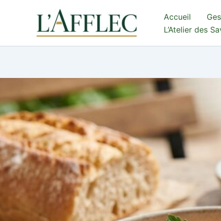
Aller
Accueil
Ges
au
L’Atelier des S
contenu