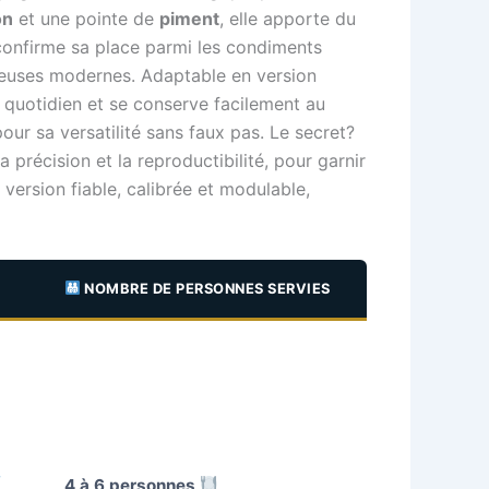
on
et une pointe de
piment
, elle apporte du
e confirme sa place parmi les condiments
riteuses modernes. Adaptable en version
u quotidien et se conserve facilement au
our sa versatilité sans faux pas. Le secret?
 précision et la reproductibilité, pour garnir
 version fiable, calibrée et modulable,
NOMBRE DE PERSONNES SERVIES
4 à 6 personnes