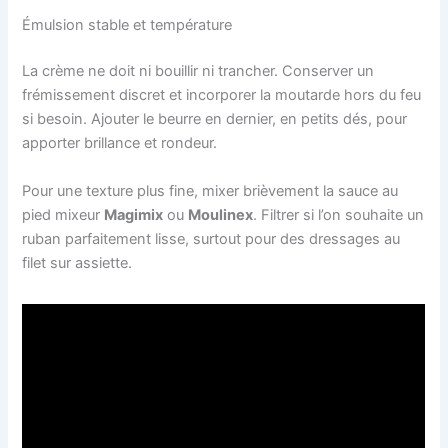
Émulsion stable et température
La crème ne doit ni bouillir ni trancher. Conserver un
frémissement discret et incorporer la moutarde hors du feu
si besoin. Ajouter le beurre en dernier, en petits dés, pour
apporter brillance et rondeur.
Pour une texture plus fine, mixer brièvement la sauce au
pied mixeur
Magimix
ou
Moulinex
. Filtrer si l’on souhaite un
ruban parfaitement lisse, surtout pour des dressages au
filet sur assiette.