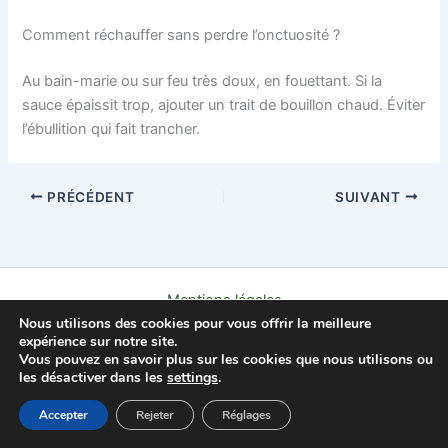
Comment réchauffer sans perdre l’onctuosité ?
Au bain-marie ou sur feu très doux, en fouettant. Si la
sauce épaissit trop, ajouter un trait de bouillon chaud. Éviter
l’ébullition qui fait trancher.
PRÉCÉDENT
SUIVANT
Mentions légales
Nous utilisons des cookies pour vous offrir la meilleure
Politique de confidentialité
expérience sur notre site.
Contact
Vous pouvez en savoir plus sur les cookies que nous utilisons ou
À propos
les désactiver dans les
settings
.
Copyright © 2026 L'AFFLEC
Accepter
Rejeter
Réglages