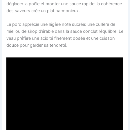
déglacer la poêle et monter une sauce rapide: la cohérence
des saveurs crée un plat harmonieux.
Le porc apprécie une légère note sucrée: une cuillère de
miel ou de sirop d’érable dans la sauce conclut l’équilibre. Le
veau préfère une acidité finement dosée et une cuisson
douce pour garder sa tendreté.