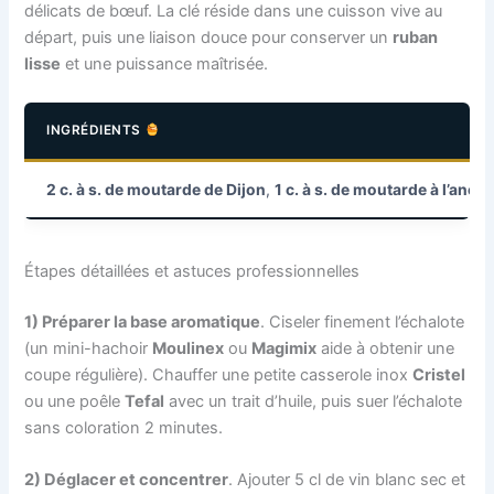
délicats de bœuf. La clé réside dans une cuisson vive au
départ, puis une liaison douce pour conserver un
ruban
lisse
et une puissance maîtrisée.
INGRÉDIENTS
2 c. à s. de moutarde de Dijon
,
1 c. à s. de moutarde à l’anci
Étapes détaillées et astuces professionnelles
1) Préparer la base aromatique
. Ciseler finement l’échalote
(un mini-hachoir
Moulinex
ou
Magimix
aide à obtenir une
coupe régulière). Chauffer une petite casserole inox
Cristel
ou une poêle
Tefal
avec un trait d’huile, puis suer l’échalote
sans coloration 2 minutes.
2) Déglacer et concentrer
. Ajouter 5 cl de vin blanc sec et