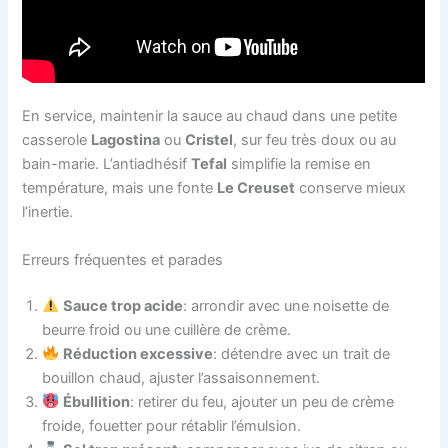
En service, maintenir la sauce au chaud dans une petite
casserole
Lagostina
ou
Cristel
, sur feu très doux ou au
bain-marie. L’antiadhésif
Tefal
simplifie la remise en
température, mais une fonte
Le Creuset
conserve mieux
l’inertie.
Erreurs fréquentes et parades
Sauce trop acide
: arrondir avec une noisette de
beurre froid ou une cuillère de crème.
Réduction excessive
: détendre avec un trait de
bouillon chaud, ajuster l’assaisonnement.
Ébullition
: retirer du feu, ajouter un peu de crème
froide, fouetter pour rétablir l’émulsion.