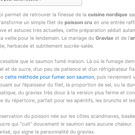
i permet de retrouver la finesse de la
cuisine nordique
san
ransforme un simple filet de
poisson cru
en une entrée raff
e et astuces très actuelles, cette préparation séduit auta
la veille pour le lendemain. Le mariage du
Gravlax
et de l’
a
ée, herbacée et subtilement sucrée-salée.
accessible que le saumon fumé maison. Là où le fumage dem
l et de sucre, d’un peu de patience et d’un réfrigérateur f
me
cette méthode pour fumer son saumon
, puis reviennent 
jouant sur l’épaisseur du filet, la proportion de sel, ou la du
matique, du gravlax très doux à la version plus ferme et con
 du répertoire, parfait pour les apéritifs, les brunchs et le
ervation du poisson née sur les côtes scandinaves, basée s
 sucre qui “cuit” doucement le saumon sans aucune chaleur.
 anisé, qui signe la personnalité du gravlax.