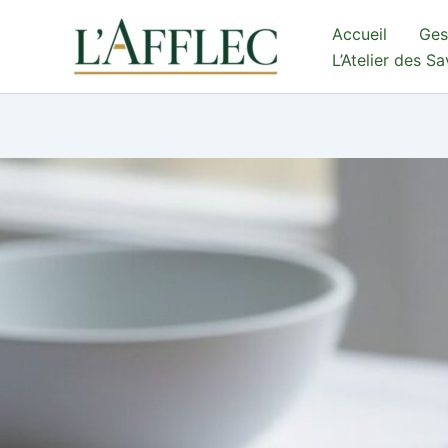
Aller
Accueil
Ges
au
L’Atelier des S
contenu