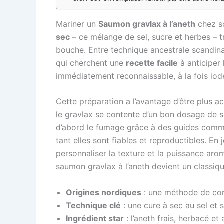
Mariner un
Saumon gravlax à l’aneth
chez so
sec
– ce mélange de sel, sucre et herbes – t
bouche. Entre technique ancestrale scandinav
qui cherchent une
recette facile
à anticiper 
immédiatement reconnaissable, à la fois iod
Cette préparation a l’avantage d’être plus 
le gravlax se contente d’un bon dosage de se
d’abord le fumage grâce à des guides com
tant elles sont fiables et reproductibles. En 
personnaliser la texture et la puissance aro
saumon gravlax à l’aneth devient un classique
Origines nordiques
: une méthode de cons
Technique clé
: une cure à sec au sel et
Ingrédient star
: l’aneth frais, herbacé et