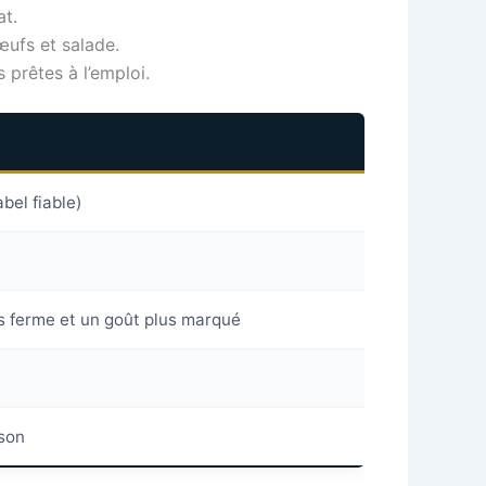
at.
œufs et salade.
 prêtes à l’emploi.
bel fiable)
s ferme et un goût plus marqué
sson