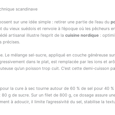
echnique scandinave
osent sur une idée simple : retirer une partie de l’eau du
po
t du vieux suédois et renvoie à l’époque où les pêcheurs en
dé artisanal illustre l’esprit de la
cuisine nordique
: optimi
s précises.
se. Le mélange sel-sucre, appliqué en couche généreuse sur 
ogressivement dans le plat, est remplacée par les ions et a
 juteuse qu’un poisson trop cuit. C’est cette demi-cuisson p
e pour la cure à sec tourne autour de 60 % de sel pour 40 
 80 g de sucre. Sur un filet de 800 g, ce dosage assure une
ent à adoucir, il limite l’agressivité du sel, stabilise la tex