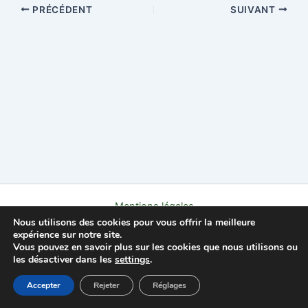
PRÉCÉDENT
SUIVANT
Mentions légales
Nous utilisons des cookies pour vous offrir la meilleure
Politique de confidentialité
expérience sur notre site.
Contact
Vous pouvez en savoir plus sur les cookies que nous utilisons ou
À propos
les désactiver dans les
settings
.
Copyright © 2026 L'AFFLEC
Accepter
Rejeter
Réglages