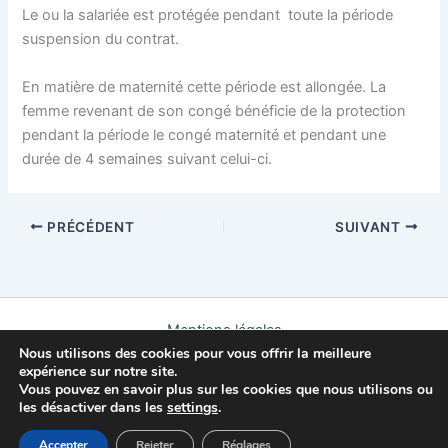
Le ou la salariée est protégée pendant toute la période
suspension du contrat.
En matière de maternité cette période est allongée. La
femme revenant de son congé bénéficie de la protection
pendant la période le congé maternité et pendant une
durée de 4 semaines suivant celui-ci.
PRÉCÉDENT
SUIVANT
Mentions légales
Nous utilisons des cookies pour vous offrir la meilleure
Politique de confidentialité
expérience sur notre site.
Contact
Vous pouvez en savoir plus sur les cookies que nous utilisons ou
À propos
les désactiver dans les
settings
.
Copyright © 2026 L'AFFLEC
Accepter
Rejeter
Réglages