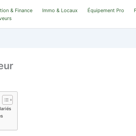
tion & Finance
Immo & Locaux
Équipement Pro
aveurs
eur
lariés
es