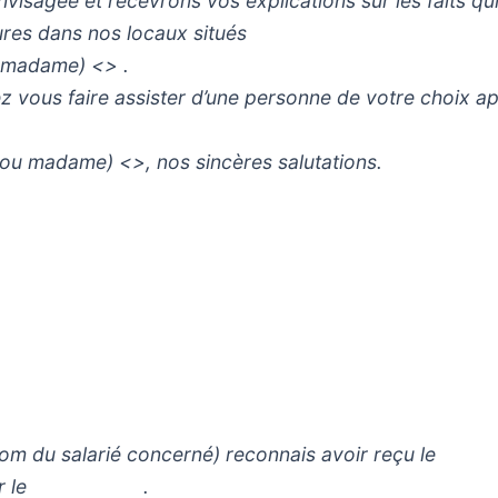
visagée et recevrons vos explications sur les faits qu
heures dans nos locaux situés
u madame) <> .
vous faire assister d’une personne de votre choix a
ou madame) <>, nos sincères salutations.
salarié concerné) reconnais avoir reçu le la 
dérouler le .