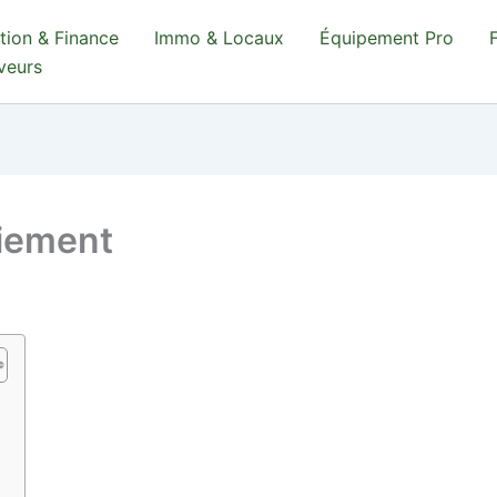
tion & Finance
Immo & Locaux
Équipement Pro
aveurs
ciement
e