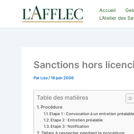
Aller
Accueil
Ges
au
L’Atelier des S
contenu
Sanctions hors licen
Par
Liza
/
16 juin 2006
Table des matières
Procédure
Etape 1 : Convocation à un entretien préalabl
Etape 2 : Entretien préalable
Etape 3 : Notification
Délais à respecter pendant la procédure