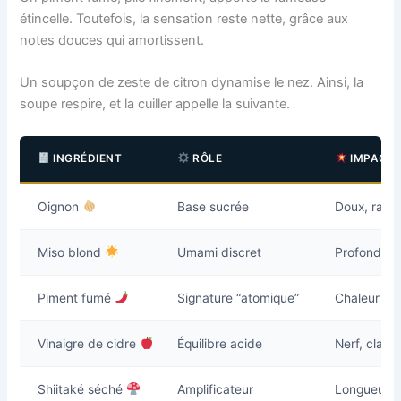
étincelle. Toutefois, la sensation reste nette, grâce aux
notes douces qui amortissent.
Un soupçon de zeste de citron dynamise le nez. Ainsi, la
soupe respire, et la cuiller appelle la suivante.
INGRÉDIENT
RÔLE
IMPACT 
Oignon
Base sucrée
Doux, rass
Miso blond
Umami discret
Profondeur
Piment fumé
Signature “atomique”
Chaleur maî
Vinaigre de cidre
Équilibre acide
Nerf, clarté
Shiitaké séché
Amplificateur
Longueur 