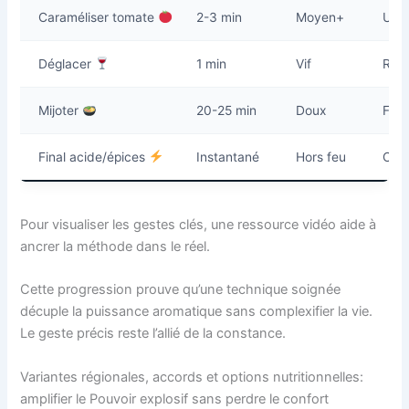
Caraméliser tomate
2-3 min
Moyen+
Uma
Déglacer
1 min
Vif
Réc
Mijoter
20-25 min
Doux
Fusi
Final acide/épices
Instantané
Hors feu
Clar
Pour visualiser les gestes clés, une ressource vidéo aide à
ancrer la méthode dans le réel.
Cette progression prouve qu’une technique soignée
décuple la puissance aromatique sans complexifier la vie.
Le geste précis reste l’allié de la constance.
Variantes régionales, accords et options nutritionnelles:
amplifier le Pouvoir explosif sans perdre le confort