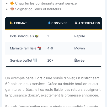
Chauffer les contenants avant service
Soigner couleurs et hauteurs
FORMAT
CONVIVES
ANTICIPATION
Bols individuels
1
Rapide
Marmite familiale
4-6
Moyen
Service buffet
20+
Élevée
Un exemple parle. Lors d’une soirée d’hiver, un bistrot sert
60 bols en deux services. Grâce au double bouillon et aux
garnitures prêtes, le flux reste fluide. Les retours soulignent
la “puissance douce”, exactement la promesse annoncée.
En clair, l’organisation rend la chaleur accessible à grande