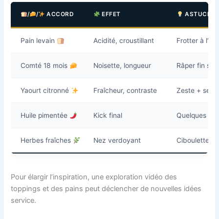
/
/
ACCORD
EFFET
ASTUCE
Pain levain
Acidité, croustillant
Frotter à l’ail
Comté 18 mois
Noisette, longueur
Râper fin sur
Yaourt citronné
Fraîcheur, contraste
Zeste + sel
Huile pimentée
Kick final
Quelques gou
Herbes fraîches
Nez verdoyant
Ciboulette, pe
Pour élargir l’inspiration, une exploration vidéo des
toppings et des pains peut déclencher de nouvelles idées
service.