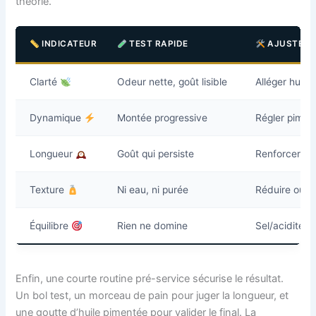
théorie.
INDICATEUR
TEST RAPIDE
AJUSTEM
Clarté
Odeur nette, goût lisible
Alléger huile, 
Dynamique
Montée progressive
Régler pimen
Longueur
Goût qui persiste
Renforcer u
Texture
Ni eau, ni purée
Réduire ou ra
Équilibre
Rien ne domine
Sel/acidité au
Enfin, une courte routine pré-service sécurise le résultat.
Un bol test, un morceau de pain pour juger la longueur, et
une goutte d’huile pimentée pour valider le final. La