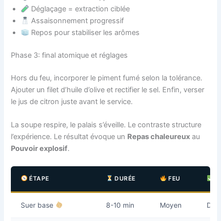
Déglaçage = extraction ciblée
Assaisonnement progressif
Repos pour stabiliser les arômes
Phase 3: final atomique et réglages
Hors du feu, incorporer le piment fumé selon la tolérance.
Ajouter un filet d’huile d’olive et rectifier le sel. Enfin, verser
le jus de citron juste avant le service.
La soupe respire, le palais s’éveille. Le contraste structure
l’expérience. Le résultat évoque un
Repas chaleureux
au
Pouvoir explosif
.
ÉTAPE
DURÉE
FEU
B
Suer base
8-10 min
Moyen
Dou