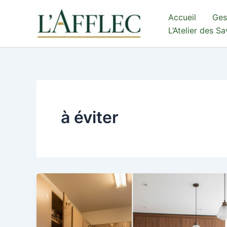
Aller
Accueil
Ges
au
L’Atelier des S
contenu
à éviter