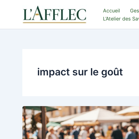
Aller
Accueil
Ges
au
L’Atelier des S
contenu
impact sur le goût